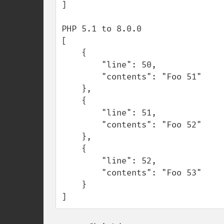
]

PHP 5.1 to 8.0.0

[

    {

        "line": 50,

        "contents": "Foo 51"

    },

    {

        "line": 51,

        "contents": "Foo 52"

    },

    {

        "line": 52,

        "contents": "Foo 53"

    }

]