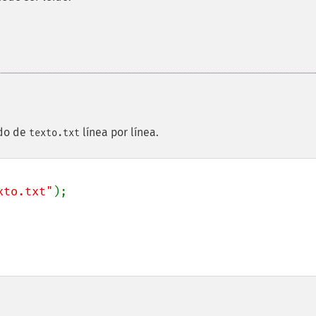
ido de
línea por línea.
texto.txt
xto.txt"
);
