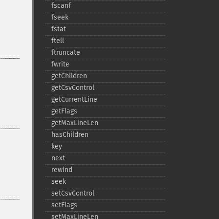
fscanf
fseek
fstat
ftell
ftruncate
fwrite
getChildren
getCsvControl
getCurrentLine
getFlags
getMaxLineLen
hasChildren
key
next
rewind
seek
setCsvControl
setFlags
setMaxLineLen