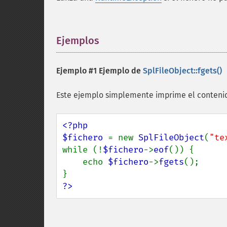
Ejemplos
¶
Ejemplo #1 Ejemplo de
SplFileObject::fgets()
Este ejemplo simplemente imprime el conten
<?php

$fichero 
= new 
SplFileObject
(
"te
while (!
$fichero
->
eof
()) {

    echo 
$fichero
->
fgets
();

?>