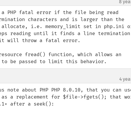
8 yea
 a PHP fatal error if the file being read 
rmination characters and is larger than the 
 allocate, i.e. memory_limit set in php.ini or
eps reading until it finds a line termination,
t will throw a fatal error.

resource fread() function, which allows an 
 to be passed to limit this behavior.
4 yea
us note about PHP PHP 8.0.10, that you can use
 as a replacement for $file->fgets(); that wor
1+ after a seek():
