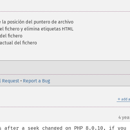
e la posición del puntero de archivo
 el fichero y elimina etiquetas HTML
del fichero
actual del fichero
l Request
•
Report a Bug
＋
add a
4 yea
s after a seek changed on PHP 8.0.10, if you 