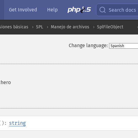
Get Involved
Help
Search docs
siones básicas
SPL
Manejo de archivos
SplFileObject
Change language:
chero
():
string