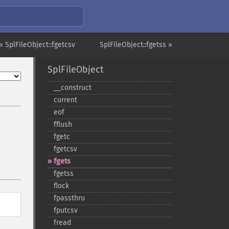
« SplFileObject::fgetcsv
SplFileObject::fgetss »
SplFileObject
_​_​construct
current
eof
fflush
fgetc
fgetcsv
fgets
fgetss
flock
fpassthru
fputcsv
fread