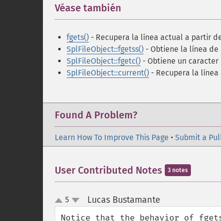
Véase también
¶
fgets()
- Recupera la línea actual a partir d
SplFileObject::fgetss()
- Obtiene la línea de
SplFileObject::fgetc()
- Obtiene un caracter 
SplFileObject::current()
- Recupera la línea 
Found A Problem?
Learn How To Improve This Page
•
Submit a Pul
User Contributed Notes
3 notes
Lucas Bustamante
5
¶
up
down
Notice that the behavior of fget