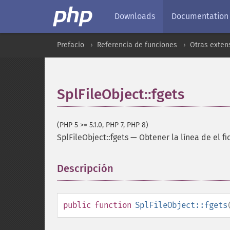
Downloads
Documentation
Prefacio
Referencia de funciones
Otras exten
SplFileObject::fgets
(PHP 5 >= 5.1.0, PHP 7, PHP 8)
SplFileObject::fgets
—
Obtener la línea de el fi
Descripción
¶
public
function
SplFileObject::fgets