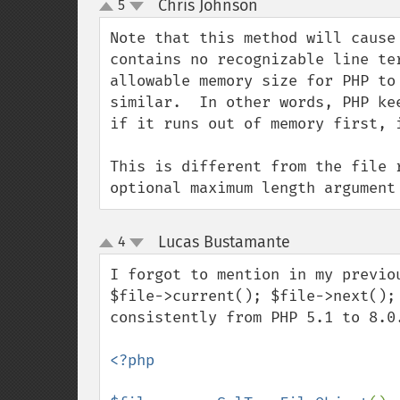
Chris Johnson
5
¶
up
down
Note that this method will cause
contains no recognizable line te
allowable memory size for PHP to
similar.  In other words, PHP ke
if it runs out of memory first, i
This is different from the file 
optional maximum length argument
Lucas Bustamante
4
¶
up
down
I forgot to mention in my previo
$file->current(); $file->next();
consistently from PHP 5.1 to 8.0.
<?php
