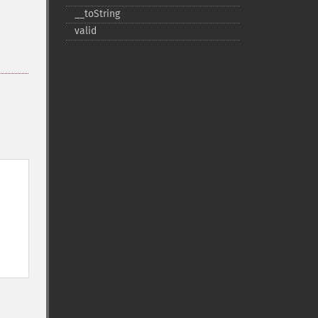
_​_​toString
valid