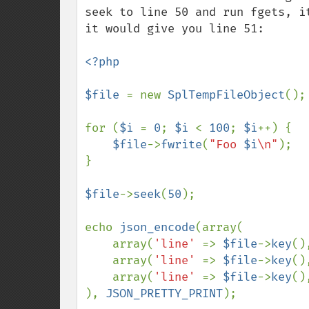
seek to line 50 and run fgets, i
it would give you line 51:

<?php

$file 
= new 
SplTempFileObject
();

for (
$i 
= 
0
; 
$i 
< 
100
; 
$i
++) {

$file
->
fwrite
(
"Foo 
$i
\n"
);

}

$file
->
seek
(
50
);

echo 
json_encode
(array(

    array(
'line' 
=> 
$file
->
key
()
    array(
'line' 
=> 
$file
->
key
()
    array(
'line' 
=> 
$file
->
key
()
), 
JSON_PRETTY_PRINT
);
