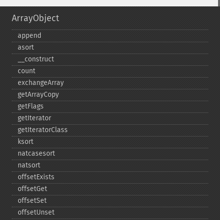
ArrayObject
append
asort
_​_​construct
count
exchangeArray
getArrayCopy
getFlags
getIterator
getIteratorClass
ksort
natcasesort
natsort
offsetExists
offsetGet
offsetSet
offsetUnset