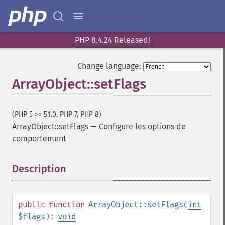
PHP 8.4.24 Released!
Change language:
ArrayObject::setFlags
(PHP 5 >= 5.1.0, PHP 7, PHP 8)
ArrayObject::setFlags
—
Configure les options de
comportement
Description
¶
public
function
ArrayObject::setFlags
(
int
$flags
):
void