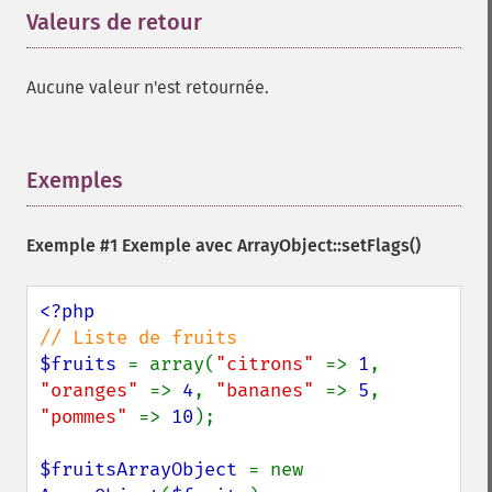
Valeurs de retour
¶
Aucune valeur n'est retournée.
Exemples
¶
Exemple #1 Exemple avec
ArrayObject::setFlags()
$fruits 
= array(
"citrons" 
=> 
1
, 
"oranges" 
=> 
4
, 
"bananes" 
=> 
5
, 
"pommes" 
=> 
10
);

$fruitsArrayObject 
= new 