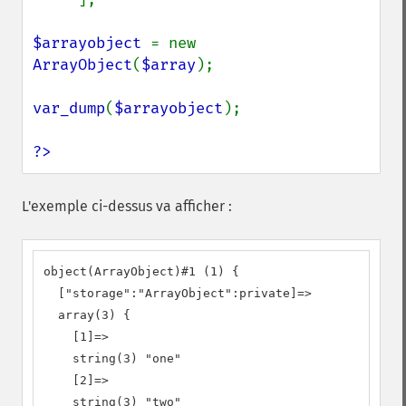
$arrayobject 
= new 
ArrayObject
(
$array
);

var_dump
(
$arrayobject
);

?>
L'exemple ci-dessus va afficher :
object(ArrayObject)#1 (1) {

  ["storage":"ArrayObject":private]=>

  array(3) {

    [1]=>

    string(3) "one"

    [2]=>

    string(3) "two"
