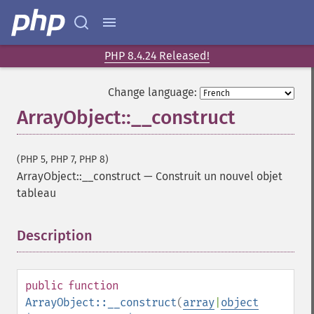
PHP 8.4.24 Released!
Change language:
ArrayObject::__construct
(PHP 5, PHP 7, PHP 8)
ArrayObject::__construct
—
Construit un nouvel objet
tableau
Description
¶
public
function
ArrayObject::__construct
(
array
|
object