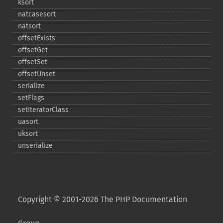
ksort
natcasesort
natsort
offsetExists
offsetGet
offsetSet
offsetUnset
serialize
setFlags
setIteratorClass
uasort
uksort
unserialize
Copyright © 2001-2026 The PHP Documentation