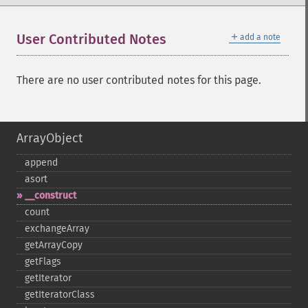
＋
User Contributed Notes
add a note
There are no user contributed notes for this page.
ArrayObject
append
asort
_​_​construct
count
exchangeArray
getArrayCopy
getFlags
getIterator
getIteratorClass