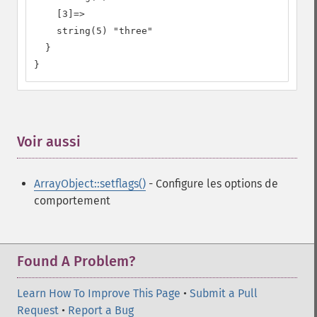
    [3]=>

    string(5) "three"

  }

}
Voir aussi
¶
ArrayObject::setflags()
- Configure les options de
comportement
Found A Problem?
Learn How To Improve This Page
•
Submit a Pull
Request
•
Report a Bug