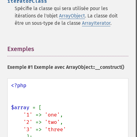
iteratorClass
Spécifie la classe qui sera utilisée pour les
itérations de l'objet
ArrayObject
. La classe doit
être un sous-type de la classe
ArrayIterator
.
Exemples
¶
Exemple #1 Exemple avec
ArrayObject::__construct()
<?php

$array 
= [

'1' 
=> 
'one'
,

'2' 
=> 
'two'
,

'3' 
=> 
'three'

];
