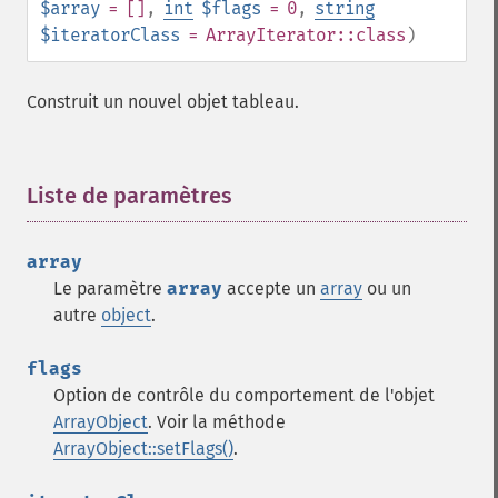
$array
= []
,
int
$flags
= 0
,
string
$iteratorClass
=
ArrayIterator::class
)
Construit un nouvel objet tableau.
Liste de paramètres
¶
array
Le paramètre
array
accepte un
array
ou un
autre
object
.
flags
Option de contrôle du comportement de l'objet
ArrayObject
. Voir la méthode
ArrayObject::setFlags()
.