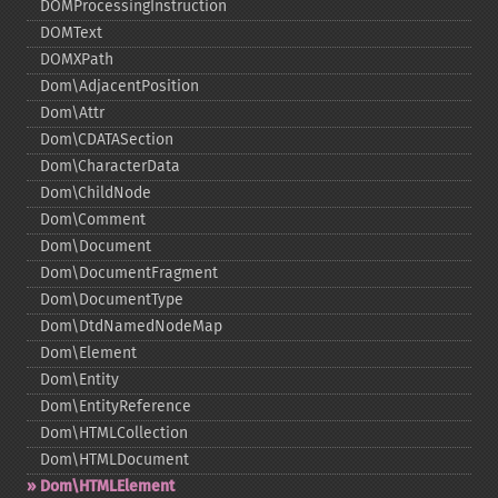
DOMProcessingInstruction
DOMText
DOMXPath
Dom\AdjacentPosition
Dom\Attr
Dom\CDATASection
Dom\CharacterData
Dom\ChildNode
Dom\Comment
Dom\Document
Dom\DocumentFragment
Dom\DocumentType
Dom\DtdNamedNodeMap
Dom\Element
Dom\Entity
Dom\EntityReference
Dom\HTMLCollection
Dom\HTMLDocument
Dom\HTMLElement