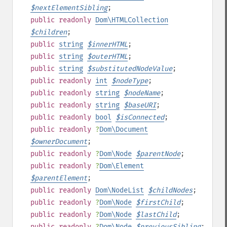
$
nextElementSibling
;
public
readonly
Dom\HTMLCollection
$
children
;
public
string
$
innerHTML
;
public
string
$
outerHTML
;
public
string
$
substitutedNodeValue
;
public
readonly
int
$
nodeType
;
public
readonly
string
$
nodeName
;
public
readonly
string
$
baseURI
;
public
readonly
bool
$
isConnected
;
public
readonly
?
Dom\Document
$
ownerDocument
;
public
readonly
?
Dom\Node
$
parentNode
;
public
readonly
?
Dom\Element
$
parentElement
;
public
readonly
Dom\NodeList
$
childNodes
;
public
readonly
?
Dom\Node
$
firstChild
;
public
readonly
?
Dom\Node
$
lastChild
;
public
readonly
?
Dom\Node
$
previousSibling
;