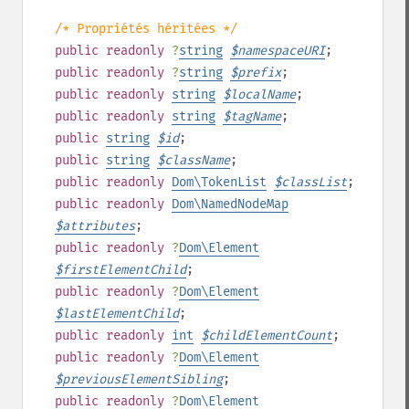
/* Propriétés héritées */
public
readonly
?
string
$
namespaceURI
;
public
readonly
?
string
$
prefix
;
public
readonly
string
$
localName
;
public
readonly
string
$
tagName
;
public
string
$
id
;
public
string
$
className
;
public
readonly
Dom\TokenList
$
classList
;
public
readonly
Dom\NamedNodeMap
$
attributes
;
public
readonly
?
Dom\Element
$
firstElementChild
;
public
readonly
?
Dom\Element
$
lastElementChild
;
public
readonly
int
$
childElementCount
;
public
readonly
?
Dom\Element
$
previousElementSibling
;
public
readonly
?
Dom\Element