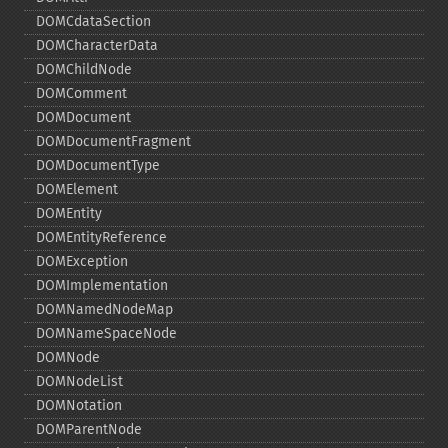
DOMCdataSection
DOMCharacterData
DOMChildNode
DOMComment
DOMDocument
DOMDocumentFragment
DOMDocumentType
DOMElement
DOMEntity
DOMEntityReference
DOMException
DOMImplementation
DOMNamedNodeMap
DOMNameSpaceNode
DOMNode
DOMNodeList
DOMNotation
DOMParentNode