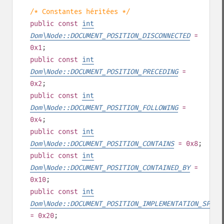
/* Constantes héritées */
public
const
int
Dom\Node::DOCUMENT_POSITION_DISCONNECTED
=
0x1
;
public
const
int
Dom\Node::DOCUMENT_POSITION_PRECEDING
=
0x2
;
public
const
int
Dom\Node::DOCUMENT_POSITION_FOLLOWING
=
0x4
;
public
const
int
Dom\Node::DOCUMENT_POSITION_CONTAINS
= 0x8
;
public
const
int
Dom\Node::DOCUMENT_POSITION_CONTAINED_BY
=
0x10
;
public
const
int
Dom\Node::DOCUMENT_POSITION_IMPLEMENTATION_SPECI
= 0x20
;