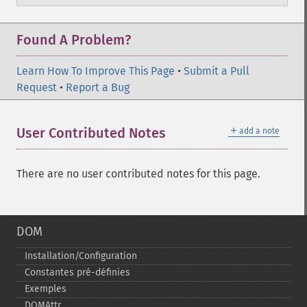
Found A Problem?
Learn How To Improve This Page
•
Submit a Pull
Request
•
Report a Bug
＋
User Contributed Notes
add a note
There are no user contributed notes for this page.
DOM
Installation/Configuration
Constantes pré-​définies
Exemples
DOMAttr