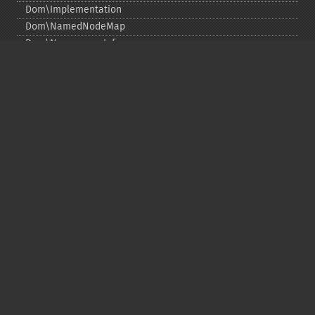
Dom\Implementation
Dom\NamedNodeMap
Dom\NamespaceInfo
Dom\Node
Dom\NodeList
Dom\Notation
Dom\ParentNode
Dom\ProcessingInstruction
Dom\Text
Dom\TokenList
Dom\XMLDocument
Dom\XPath
DOM Fonctions
Copyright © 2001-2026 The PHP Documentation