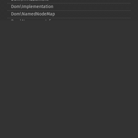
Dom\Implementation
Dom\NamedNodeMap
Dom\NamespaceInfo
Dom\Node
Dom\NodeList
Dom\Notation
Dom\ParentNode
Dom\ProcessingInstruction
Dom\Text
Dom\TokenList
Dom\XMLDocument
Dom\XPath
DOM Fonctions
Copyright © 2001-2026 The PHP Documentation