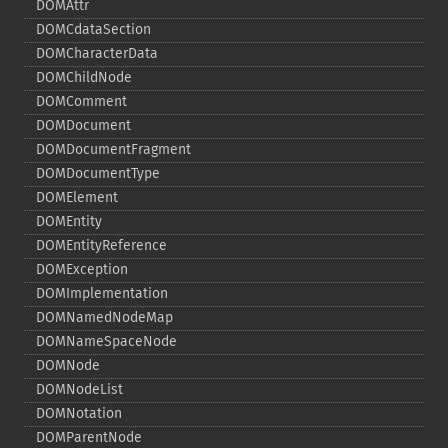
DOMAttr
DOMCdataSection
DOMCharacterData
DOMChildNode
DOMComment
DOMDocument
DOMDocumentFragment
DOMDocumentType
DOMElement
DOMEntity
DOMEntityReference
DOMException
DOMImplementation
DOMNamedNodeMap
DOMNameSpaceNode
DOMNode
DOMNodeList
DOMNotation
DOMParentNode