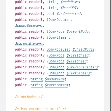
public
readonly
string
$
nodeName
;
public
readonly
string
$
baseURI
;
public
readonly
bool
$
isConnected
;
public
readonly
?
Dom\Document
$
ownerDocument
;
public
readonly
?
Dom\Node
$
parentNode
;
public
readonly
?
Dom\Element
$
parentElement
;
public
readonly
Dom\NodeList
$
childNodes
;
public
readonly
?
Dom\Node
$
firstChild
;
public
readonly
?
Dom\Node
$
lastChild
;
public
readonly
?
Dom\Node
$
previousSibling
;
public
readonly
?
Dom\Node
$
nextSibling
;
public
?
string
$
nodeValue
;
public
?
string
$
textContent
;
/* Méthodes */
/* Pas encore documenté */