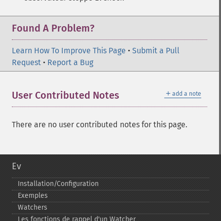
Found A Problem?
Learn How To Improve This Page
•
Submit a Pull
Request
•
Report a Bug
＋
User Contributed Notes
add a note
There are no user contributed notes for this page.
Ev
Installation/Configuration
Exemples
Watchers
Les fonctions de rappel d'un Watcher