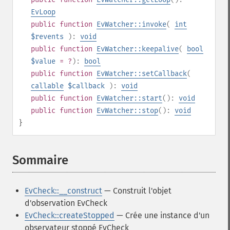
EvLoop
public
function
EvWatcher::invoke
(
int
$revents
):
void
public
function
EvWatcher::keepalive
(
bool
$value
= ?
):
bool
public
function
EvWatcher::setCallback
(
callable
$callback
):
void
public
function
EvWatcher::start
():
void
public
function
EvWatcher::stop
():
void
}
Sommaire
¶
EvCheck::__construct
— Construit l'objet
d'observation EvCheck
EvCheck::createStopped
— Crée une instance d'un
observateur stoppé EvCheck