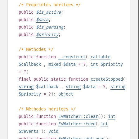
/* Propriétés héritées */
public
$
is_active
;
public
$
data
;
public
$
is_pending
;
public
$
priority
;
/* Méthodes */
public
function
__construct
(
callable
$callback
,
mixed
$data
= ?
,
int
$priority
= ?
)
final
public
static
function
createStopped
(
string
$callback
,
string
$data
= ?
,
string
$priority
= ?
):
object
/* Méthodes héritées */
public
function
EvWatcher::clear
():
int
public
function
EvWatcher::feed
(
int
$revents
):
void
public
function
EvWatcher::getLoop
():