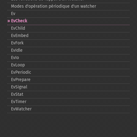
Modes d'opération périodique d'un watcher
Ev
EvCheck
EvChild
EvEmbed
EvFork
EvIdle
EvIo
EvLoop
EvPeriodic
EvPrepare
EvSignal
EvStat
EvTimer
EvWatcher