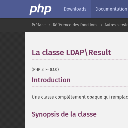
Downloads
Documentation
Préface
Référence des fonctions
Autres servi
La classe LDAP\Result
¶
(PHP 8 >= 8.1.0)
Introduction
¶
Une classe complètement opaque qui remplac
Synopsis de la classe
¶