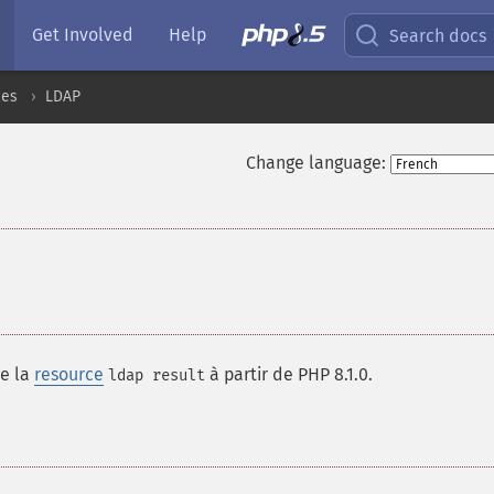
Get Involved
Help
Search docs
ces
LDAP
Change language:
e la
resource
à partir de PHP 8.1.0.
ldap result