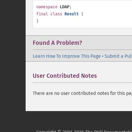
namespace
LDAP
;
final
class
Result
{
}
Found A Problem?
Learn How To Improve This Page
•
Submit a Pul
User Contributed Notes
There are no user contributed notes for this pa