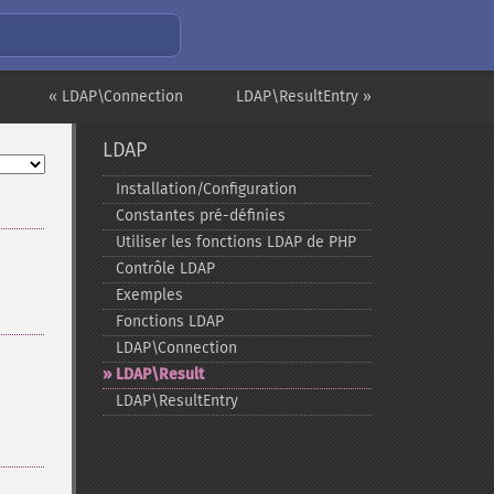
« LDAP\Connection
LDAP\ResultEntry »
LDAP
Installation/Configuration
Constantes pré-​définies
Utiliser les fonctions LDAP de PHP
Contrôle LDAP
Exemples
Fonctions LDAP
LDAP\Connection
LDAP\Result
LDAP\ResultEntry