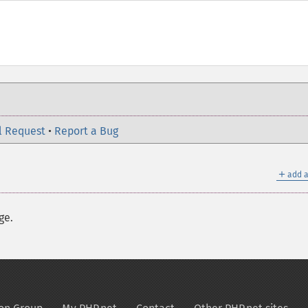
l Request
•
Report a Bug
＋
add a
ge.