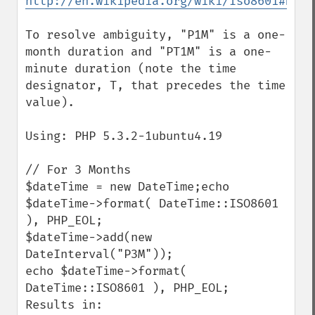
http://en.wikipedia.org/wiki/Iso8601#Dura
To resolve ambiguity, "P1M" is a one-
month duration and "PT1M" is a one-
minute duration (note the time 
designator, T, that precedes the time 
value).

Using: PHP 5.3.2-1ubuntu4.19

// For 3 Months

$dateTime = new DateTime;echo 
$dateTime->format( DateTime::ISO8601 
), PHP_EOL;

$dateTime->add(new 
DateInterval("P3M"));

echo $dateTime->format( 
DateTime::ISO8601 ), PHP_EOL;

Results in:
