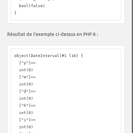
  bool(false)

}
Résultat de l'exemple ci-dessus en PHP 8 :
object(DateInterval)#1 (16) {

  ["y"]=>

  int(0)

  ["m"]=>

  int(0)

  ["d"]=>

  int(9)

  ["h"]=>

  int(0)

  ["i"]=>

  int(0)
