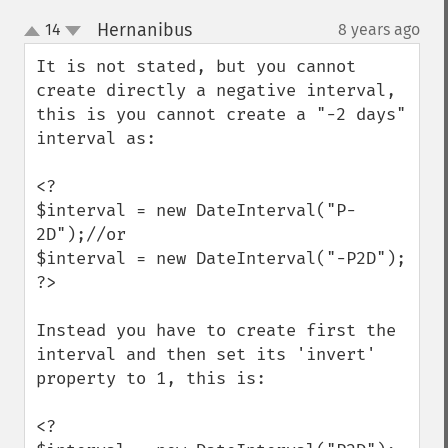
Hernanibus
14
8 years ago
¶
up
down
It is not stated, but you cannot 
create directly a negative interval, 
this is you cannot create a "-2 days" 
interval as:

<?

$interval = new DateInterval("P-
2D");//or

$interval = new DateInterval("-P2D");

?>

Instead you have to create first the 
interval and then set its 'invert' 
property to 1, this is:

<?
