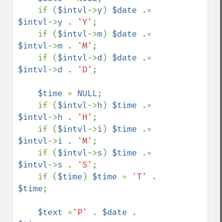
    if (
$intvl
->
y
) 
$date 
.= 
$intvl
->
y 
. 
'Y'
;

    if (
$intvl
->
m
) 
$date 
.= 
$intvl
->
m 
. 
'M'
;

    if (
$intvl
->
d
) 
$date 
.= 
$intvl
->
d 
. 
'D'
;

$time 
= 
NULL
;

    if (
$intvl
->
h
) 
$time 
.= 
$intvl
->
h 
. 
'H'
;

    if (
$intvl
->
i
) 
$time 
.= 
$intvl
->
i 
. 
'M'
;

    if (
$intvl
->
s
) 
$time 
.= 
$intvl
->
s 
. 
'S'
;

    if (
$time
) 
$time 
= 
'T' 
. 
$time
;

$text 
=
'P' 
. 
$date 
. 