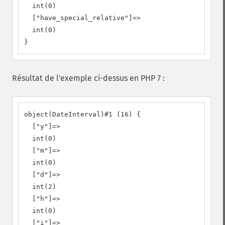
  int(0)

  ["have_special_relative"]=>

  int(0)

}
Résultat de l'exemple ci-dessus en PHP 7 :
object(DateInterval)#1 (16) {

  ["y"]=>

  int(0)

  ["m"]=>

  int(0)

  ["d"]=>

  int(2)

  ["h"]=>

  int(0)

  ["i"]=>
