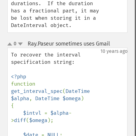
durations.  If the duration 
has a fractional part, it may 
be lost when storing it in a 
DateInterval object.
Ray.Paseur sometimes uses Gmail
0
¶
up
down
10 years ago
To recover the interval 
specification string:

function 
get_interval_spec
(
DateTime 
$alpha
, 
DateTime $omega
)

{

$intvl 
= 
$alpha
-
>
diff
(
$omega
);

$date 
= 
NULL
;
