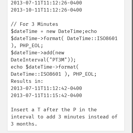
2013-07-11T11:12:26-0400

2013-10-11T11:12:26-0400

// For 3 Minutes

$dateTime = new DateTime;echo 
$dateTime->format( DateTime::ISO8601 
), PHP_EOL;

$dateTime->add(new 
DateInterval("PT3M"));

echo $dateTime->format( 
DateTime::ISO8601 ), PHP_EOL;

Results in:

2013-07-11T11:12:42-0400

2013-07-11T11:15:42-0400

Insert a T after the P in the 
interval to add 3 minutes instead of 
3 months.