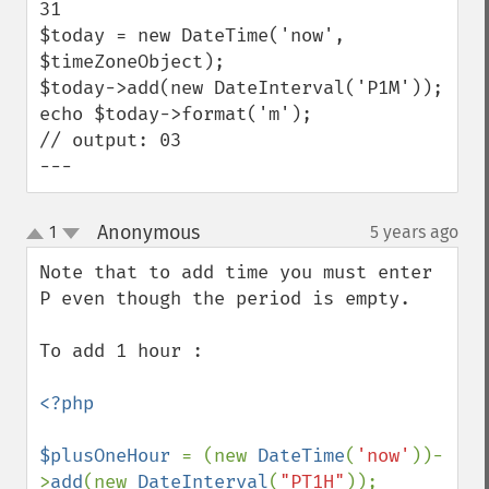
31

$today = new DateTime('now', 
$timeZoneObject);

$today->add(new DateInterval('P1M'));

echo $today->format('m');

// output: 03

---
Anonymous
1
5 years ago
¶
up
down
Note that to add time you must enter 
P even though the period is empty.

To add 1 hour : 

<?php

$plusOneHour 
= (new 
DateTime
(
'now'
))-
>
add
(new 
DateInterval
(
"PT1H"
));
