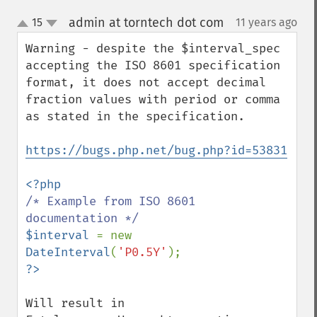
admin at torntech dot com
15
11 years ago
¶
up
down
Warning - despite the $interval_spec 
accepting the ISO 8601 specification 
format, it does not accept decimal 
fraction values with period or comma 
as stated in the specification.

https://bugs.php.net/bug.php?id=53831
/* Example from ISO 8601 
$interval 
= new 
DateInterval
(
'P0.5Y'
Will result in
