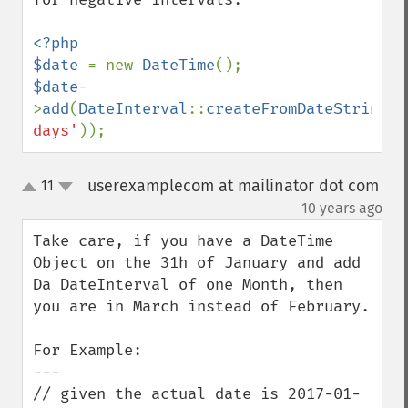
<?php

$date 
= new 
DateTime
$date
-
>
add
(
DateInterval
::
createFromDateString
(
'
days'
));
userexamplecom at mailinator dot com
11
up
down
¶
10 years ago
Take care, if you have a DateTime 
Object on the 31h of January and add 
Da DateInterval of one Month, then 
you are in March instead of February.

For Example:

---

// given the actual date is 2017-01-