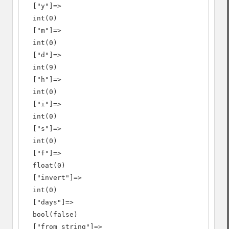
  ["y"]=>

  int(0)

  ["m"]=>

  int(0)

  ["d"]=>

  int(9)

  ["h"]=>

  int(0)

  ["i"]=>

  int(0)

  ["s"]=>

  int(0)

  ["f"]=>

  float(0)

  ["invert"]=>

  int(0)

  ["days"]=>

  bool(false)

  ["from_string"]=>
