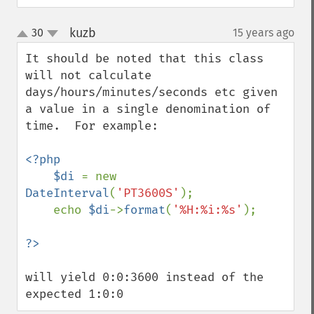
kuzb
30
15 years ago
¶
up
down
It should be noted that this class 
will not calculate 
days/hours/minutes/seconds etc given 
a value in a single denomination of 
time.  For example:

<?php

    $di 
= new 
DateInterval
(
'PT3600S'
);

    echo 
$di
->
format
(
'%H:%i:%s'
);

will yield 0:0:3600 instead of the 
expected 1:0:0