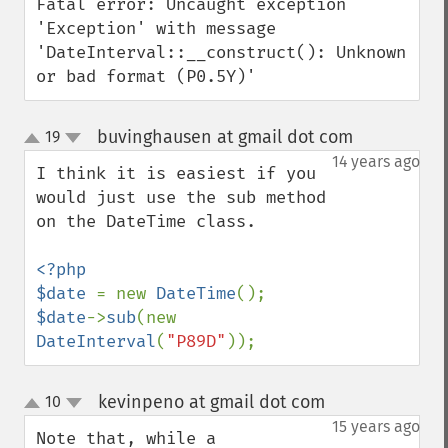
Fatal error: Uncaught exception 
'Exception' with message 
'DateInterval::__construct(): Unknown 
or bad format (P0.5Y)'
buvinghausen at gmail dot com
19
¶
up
down
14 years ago
I think it is easiest if you 
would just use the sub method 
on the DateTime class.

<?php

$date 
= new 
DateTime
$date
->
sub
(new 
DateInterval
(
"P89D"
));
kevinpeno at gmail dot com
10
¶
up
down
15 years ago
Note that, while a 