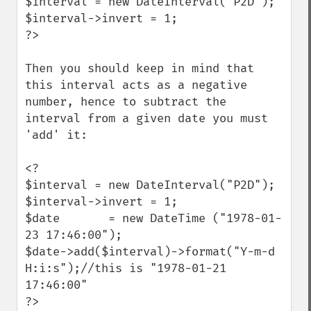
$interval = new DateInterval("P2D");

$interval->invert = 1;

?>

Then you should keep in mind that 
this interval acts as a negative 
number, hence to subtract the 
interval from a given date you must 
'add' it:

<?

$interval = new DateInterval("P2D");

$interval->invert = 1;

$date       = new DateTime ("1978-01-
23 17:46:00");

$date->add($interval)->format("Y-m-d 
H:i:s");//this is "1978-01-21 
17:46:00"

?>