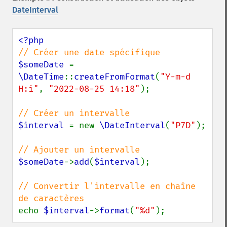
DateInterval
$someDate 
= 
\DateTime
::
createFromFormat
(
"Y-m-d 
H:i"
, 
"2022-08-25 14:18"
);

$interval 
= new 
\DateInterval
(
"P7D"
);

$someDate
->
add
(
$interval
);

// Convertir l'intervalle en chaîne 
echo 
$interval
->
format
(
"%d"
);