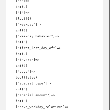
  ["s"]=>

  int(0)

  ["f"]=>

  float(0)

  ["weekday"]=>

  int(0)

  ["weekday_behavior"]=>

  int(0)

  ["first_last_day_of"]=>

  int(0)

  ["invert"]=>

  int(0)

  ["days"]=>

  bool(false)

  ["special_type"]=>

  int(0)

  ["special_amount"]=>

  int(0)

  ["have_weekday_relative"]=>
