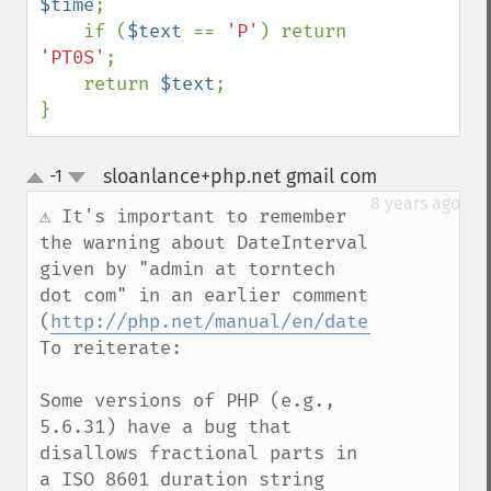
$time
;

    if (
$text 
== 
'P'
) return 
'PT0S'
;

    return 
$text
;

}
sloanlance+php.net gmail com
-1
¶
up
down
8 years ago
⚠️ It's important to remember 
the warning about DateInterval 
given by "admin at torntech 
dot com" in an earlier comment 
(
http://php.net/manual/en/dateinterval.co
To reiterate:

Some versions of PHP (e.g., 
5.6.31) have a bug that 
disallows fractional parts in 
a ISO 8601 duration string 