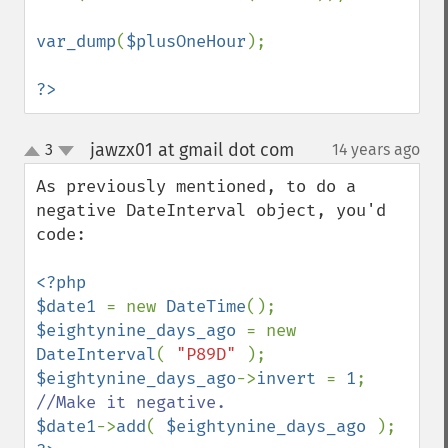
var_dump
(
$plusOneHour
);

?>
jawzx01 at gmail dot com
3
14 years ago
¶
up
down
As previously mentioned, to do a 
negative DateInterval object, you'd 
code: 

<?php

$date1 
= new 
DateTime
$eightynine_days_ago 
= new 
DateInterval
( 
"P89D" 
$eightynine_days_ago
->
invert 
= 
1
; 
$date1
->
add
( 
$eightynine_days_ago 