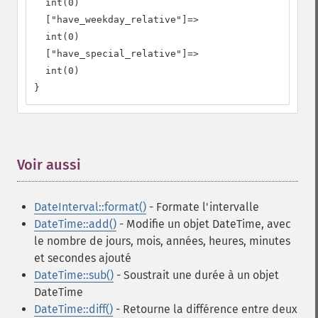
  int(0)

  ["have_weekday_relative"]=>

  int(0)

  ["have_special_relative"]=>

  int(0)

}
Voir aussi
¶
DateInterval::format()
- Formate l'intervalle
DateTime::add()
- Modifie un objet DateTime, avec
le nombre de jours, mois, années, heures, minutes
et secondes ajouté
DateTime::sub()
- Soustrait une durée à un objet
DateTime
DateTime::diff()
- Retourne la différence entre deux