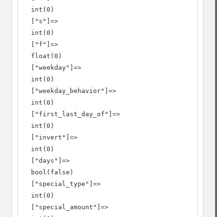
  int(0)

  ["s"]=>

  int(0)

  ["f"]=>

  float(0)

  ["weekday"]=>

  int(0)

  ["weekday_behavior"]=>

  int(0)

  ["first_last_day_of"]=>

  int(0)

  ["invert"]=>

  int(0)

  ["days"]=>

  bool(false)

  ["special_type"]=>

  int(0)

  ["special_amount"]=>
