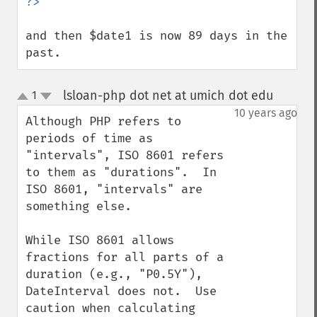
and then $date1 is now 89 days in the 
past.
lsloan-php dot net at umich dot edu
1
¶
up
down
10 years ago
Although PHP refers to 
periods of time as 
"intervals", ISO 8601 refers 
to them as "durations".  In 
ISO 8601, "intervals" are 
something else.

While ISO 8601 allows 
fractions for all parts of a 
duration (e.g., "P0.5Y"), 
DateInterval does not.  Use 
caution when calculating 