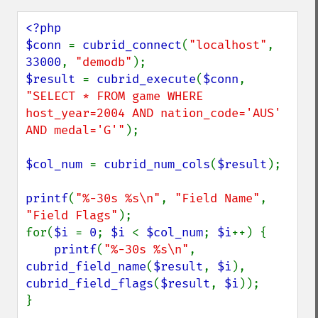
<?php

$conn 
= 
cubrid_connect
(
"localhost"
, 
33000
, 
"demodb"
$result 
= 
cubrid_execute
(
$conn
, 
"SELECT * FROM game WHERE 
host_year=2004 AND nation_code='AUS' 
AND medal='G'"
);

$col_num 
= 
cubrid_num_cols
(
$result
);

printf
(
"%-30s %s\n"
, 
"Field Name"
, 
"Field Flags"
);

for(
$i 
= 
0
; 
$i 
< 
$col_num
; 
$i
++) {

printf
(
"%-30s %s\n"
, 
cubrid_field_name
(
$result
, 
$i
), 
cubrid_field_flags
(
$result
, 
$i
));

}
