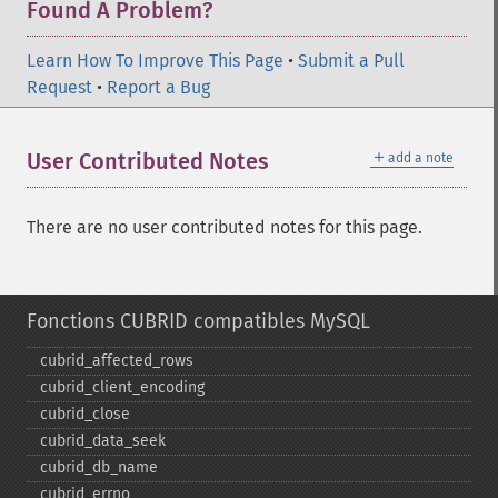
Found A Problem?
Learn How To Improve This Page
•
Submit a Pull
Request
•
Report a Bug
＋
User Contributed Notes
add a note
There are no user contributed notes for this page.
Fonctions CUBRID compatibles MySQL
cubrid_​affected_​rows
cubrid_​client_​encoding
cubrid_​close
cubrid_​data_​seek
cubrid_​db_​name
cubrid_​errno