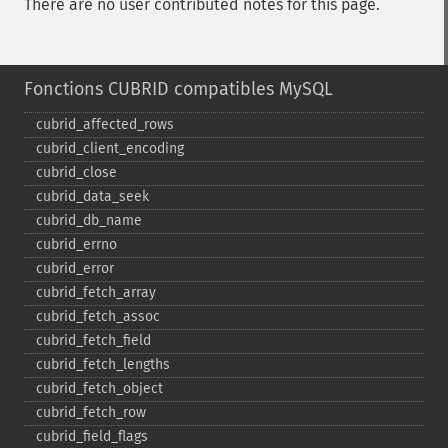
There are no user contributed notes for this page.
Fonctions CUBRID compatibles MySQL
cubrid_​affected_​rows
cubrid_​client_​encoding
cubrid_​close
cubrid_​data_​seek
cubrid_​db_​name
cubrid_​errno
cubrid_​error
cubrid_​fetch_​array
cubrid_​fetch_​assoc
cubrid_​fetch_​field
cubrid_​fetch_​lengths
cubrid_​fetch_​object
cubrid_​fetch_​row
cubrid_​field_​flags