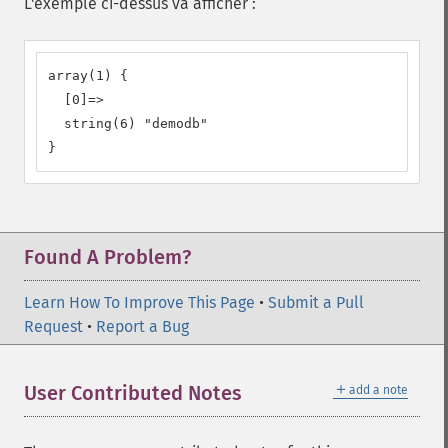
L'exemple ci-dessus va afficher :
array(1) {

  [0]=>

  string(6) "demodb"

}
Found A Problem?
Learn How To Improve This Page
•
Submit a Pull
Request
•
Report a Bug
＋
User Contributed Notes
add a note