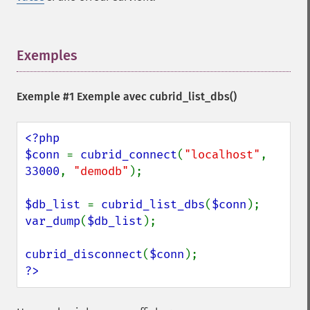
Exemples
¶
Exemple #1 Exemple avec
cubrid_list_dbs()
<?php

$conn 
= 
cubrid_connect
(
"localhost"
, 
33000
, 
"demodb"
);

$db_list 
= 
cubrid_list_dbs
(
$conn
var_dump
(
$db_list
);

cubrid_disconnect
(
$conn
?>