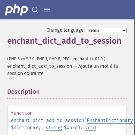
Change language:
enchant_dict_add_to_session
(PHP 5 >= 5.3.0, PHP 7, PHP 8, PECL enchant >= 0.1.0 )
enchant_dict_add_to_session
—
Ajoute un mot à la
session courante
Description
¶
function
enchant_dict_add_to_session
(
EnchantDictionary
$dictionary
,
string
$word
):
void