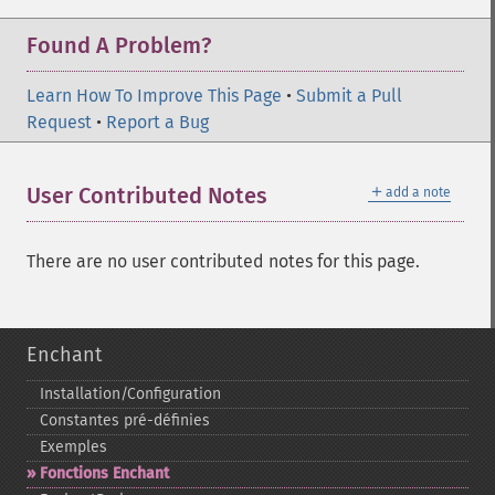
Found A Problem?
Learn How To Improve This Page
•
Submit a Pull
Request
•
Report a Bug
＋
User Contributed Notes
add a note
There are no user contributed notes for this page.
Enchant
Installation/Configuration
Constantes pré-​définies
Exemples
Fonctions Enchant