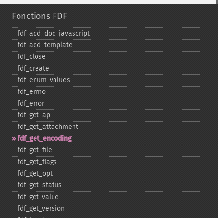
Fonctions FDF
fdf_​add_​doc_​javascript
fdf_​add_​template
fdf_​close
fdf_​create
fdf_​enum_​values
fdf_​errno
fdf_​error
fdf_​get_​ap
fdf_​get_​attachment
fdf_​get_​encoding
fdf_​get_​file
fdf_​get_​flags
fdf_​get_​opt
fdf_​get_​status
fdf_​get_​value
fdf_​get_​version