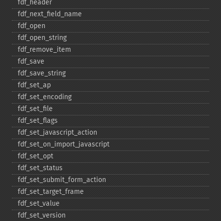
fdf_​header
fdf_​next_​field_​name
fdf_​open
fdf_​open_​string
fdf_​remove_​item
fdf_​save
fdf_​save_​string
fdf_​set_​ap
fdf_​set_​encoding
fdf_​set_​file
fdf_​set_​flags
fdf_​set_​javascript_​action
fdf_​set_​on_​import_​javascript
fdf_​set_​opt
fdf_​set_​status
fdf_​set_​submit_​form_​action
fdf_​set_​target_​frame
fdf_​set_​value
fdf_​set_​version