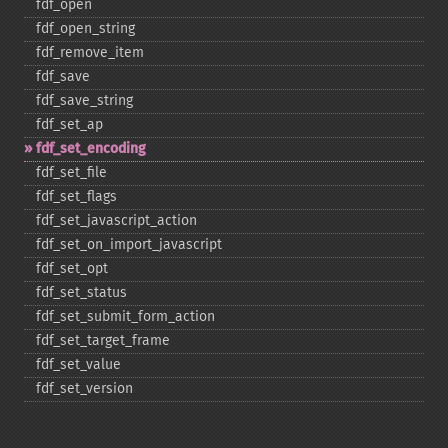
fdf_​open
fdf_​open_​string
fdf_​remove_​item
fdf_​save
fdf_​save_​string
fdf_​set_​ap
fdf_​set_​encoding
fdf_​set_​file
fdf_​set_​flags
fdf_​set_​javascript_​action
fdf_​set_​on_​import_​javascript
fdf_​set_​opt
fdf_​set_​status
fdf_​set_​submit_​form_​action
fdf_​set_​target_​frame
fdf_​set_​value
fdf_​set_​version