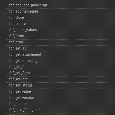
fdf_​add_​doc_​javascript
fdf_​add_​template
fdf_​close
fdf_​create
fdf_​enum_​values
fdf_​errno
fdf_​error
fdf_​get_​ap
fdf_​get_​attachment
fdf_​get_​encoding
fdf_​get_​file
fdf_​get_​flags
fdf_​get_​opt
fdf_​get_​status
fdf_​get_​value
fdf_​get_​version
fdf_​header
fdf_​next_​field_​name