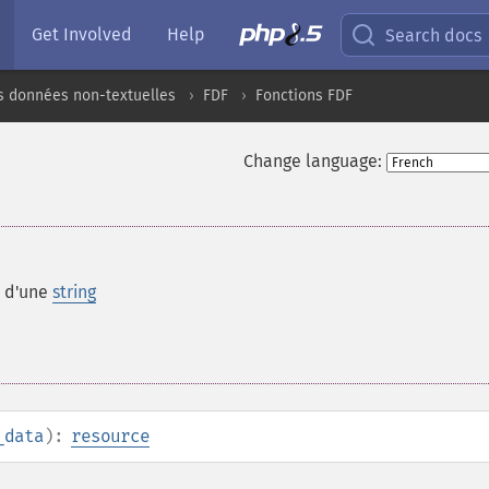
Get Involved
Help
Search docs
s données non-textuelles
FDF
Fonctions FDF
Change language:
r d'une
string
_data
):
resource