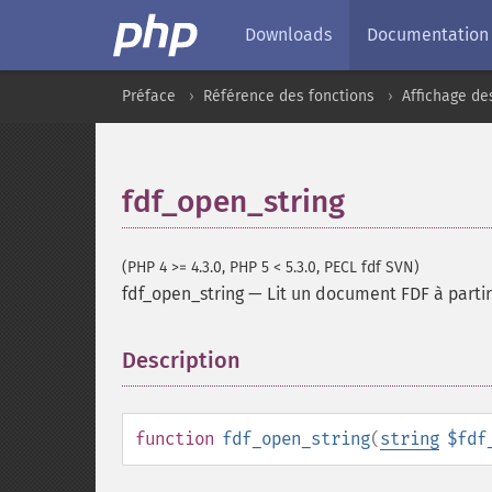
Downloads
Documentation
Préface
Référence des fonctions
Affichage de
fdf_open_string
(PHP 4 >= 4.3.0, PHP 5 < 5.3.0, PECL fdf SVN)
fdf_open_string
—
Lit un document FDF à parti
Description
¶
function
fdf_open_string
(
string
$fdf