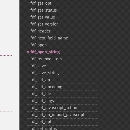
fdf_​get_​opt
fdf_​get_​status
fdf_​get_​value
fdf_​get_​version
fdf_​header
fdf_​next_​field_​name
fdf_​open
fdf_​open_​string
fdf_​remove_​item
fdf_​save
)
fdf_​save_​string
fdf_​set_​ap
fdf_​set_​encoding
fdf_​set_​file
fdf_​set_​flags
fdf_​set_​javascript_​action
fdf_​set_​on_​import_​javascript
fdf_​set_​opt
fdf_​set_​status