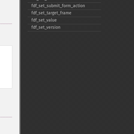
fdf_​set_​submit_​form_​action
fdf_​set_​target_​frame
fdf_​set_​value
fdf_​set_​version