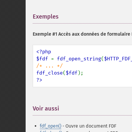
Exemples
¶
Exemple #1 Accès aux données de formulaire
<?php

$fdf 
= 
fdf_open_string
(
$HTTP_FDF
fdf_close
(
$fdf
?>
Voir aussi
¶
fdf_open()
- Ouvre un document FDF