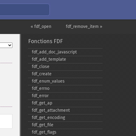
« fdf_open
fdf_remove_item »
Fonctions FDF
fdf_​add_​doc_​javascript
fdf_​add_​template
fdf_​close
fdf_​create
fdf_​enum_​values
fdf_​errno
fdf_​error
fdf_​get_​ap
fdf_​get_​attachment
fdf_​get_​encoding
fdf_​get_​file
fdf_​get_​flags