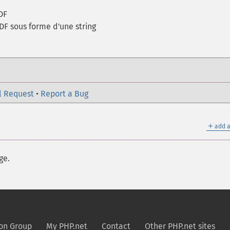
DF
F sous forme d'une string
l Request
•
Report a Bug
＋
add a
ge.
on Group
My PHP.net
Contact
Other PHP.net sites