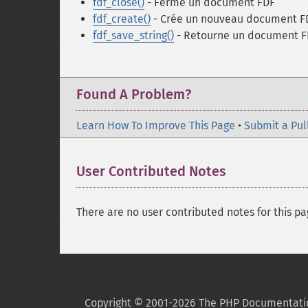
fdf_close()
- Ferme un document FDF
fdf_create()
- Crée un nouveau document F
fdf_save_string()
- Retourne un document FD
Found A Problem?
Learn How To Improve This Page
•
Submit a Pul
User Contributed Notes
There are no user contributed notes for this pa
Copyright © 2001-2026 The PHP Documentati