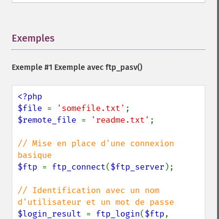
Exemples
¶
Exemple #1 Exemple avec
ftp_pasv()
<?php

$file 
= 
'somefile.txt'
$remote_file 
= 
'readme.txt'
;

// Mise en place d'une connexion 
$ftp 
= 
ftp_connect
(
$ftp_server
);

// Identification avec un nom 
$login_result 
= 
ftp_login
(
$ftp
, 