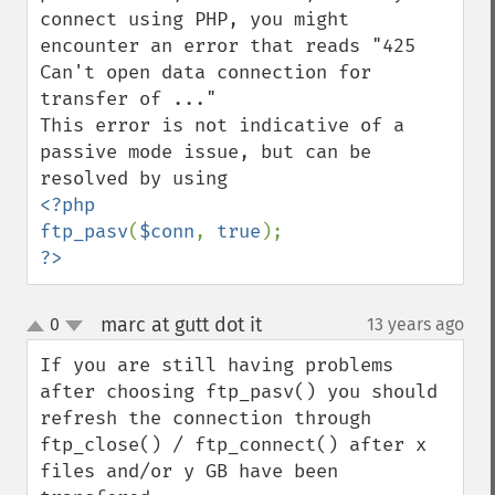
connect using PHP, you might 
encounter an error that reads "425 
Can't open data connection for 
transfer of ..."

This error is not indicative of a 
passive mode issue, but can be 
<?php

ftp_pasv
(
$conn
, 
true
?>
marc at gutt dot it
0
13 years ago
¶
up
down
If you are still having problems 
after choosing ftp_pasv() you should 
refresh the connection through 
ftp_close() / ftp_connect() after x 
files and/or y GB have been 