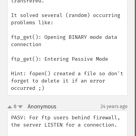
transfered.

It solved several (random) occurring 
problems like:

ftp_get(): Opening BINARY mode data 
connection

ftp_get(): Entering Passive Mode

Hint: fopen() created a file so don't 
forget to delete it if an error 
occurred ;)
Anonymous
0
24 years ago
¶
up
down
PASV: For ftp users behind firewall, 
the server LISTEN for a connection. 
