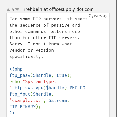
rrehbein at officesupply dot com
4
¶
up
down
7 years ago
For some FTP servers, it seems 
the sequence of passive and 
other commands matters more 
than for other FTP servers. 
Sorry, I don't know what 
vendor or version 
specifically.

<?php

ftp_pasv
(
$handle
, 
true
);

echo 
"System type: 
"
.
ftp_systype
(
$handle
).
PHP_EOL
ftp_fput
(
$handle
, 
'example.txt'
, 
$stream
, 
FTP_BINARY