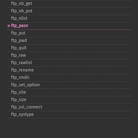
ftp_​nb_​get
ftp_​nb_​put
ftp_​nlist
ftp_​pasv
ftp_​put
ftp_​pwd
ftp_​quit
ftp_​raw
ftp_​rawlist
ftp_​rename
ftp_​rmdir
ftp_​set_​option
ftp_​site
ftp_​size
ftp_​ssl_​connect
ftp_​systype