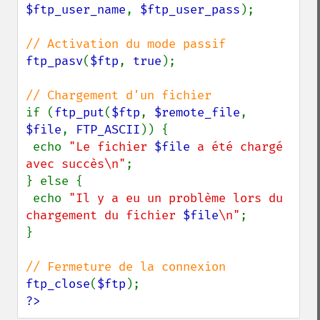
$ftp_user_name
, 
$ftp_user_pass
);

ftp_pasv
(
$ftp
, 
true
);

if (
ftp_put
(
$ftp
, 
$remote_file
, 
$file
, 
FTP_ASCII
)) {

 echo 
"Le fichier 
$file
 a été chargé 
avec succès\n"
;

} else {

 echo 
"Il y a eu un problème lors du 
chargement du fichier 
$file
\n"
;

}

ftp_close
(
$ftp
?>