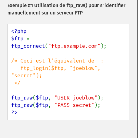
Exemple #1 Utilisation de
ftp_raw()
pour s'identifier
manuellement sur un serveur FTP
<?php

$ftp 
= 
ftp_connect
(
"ftp.example.com"
);

/* Ceci est l'équivalent de  : 

   ftp_login($ftp, "joeblow", 
"secret");

 */

ftp_raw
(
$ftp
, 
"USER joeblow"
ftp_raw
(
$ftp
, 
"PASS secret"
?>