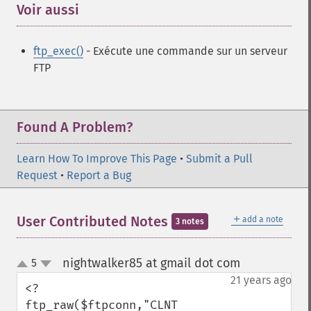
Voir aussi
¶
ftp_exec()
- Exécute une commande sur un serveur
FTP
Found A Problem?
Learn How To Improve This Page
•
Submit a Pull
Request
•
Report a Bug
＋
User Contributed Notes
add a note
3 notes
nightwalker85 at gmail dot com
5
¶
up
down
21 years ago
<?

ftp_raw($ftpconn,"CLNT 