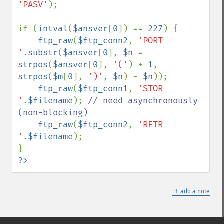
'PASV'
);

if (
intval
(
$ansver
[
0
]) == 
227
) {

ftp_raw
(
$ftp_conn2
, 
'PORT 
'
.
substr
(
$ansver
[
0
], 
$n 
= 
strpos
(
$ansver
[
0
], 
'('
) + 
1
, 
strpos
(
$m
[
0
], 
')'
, 
$n
) - 
$n
));

ftp_raw
(
$ftp_conn1
, 
'STOR 
'
.
$filename
); 
// need asynchronously 
(non-blocking)

ftp_raw
(
$ftp_conn2
, 
'RETR 
'
.
$filename
);

?>
＋
add a note