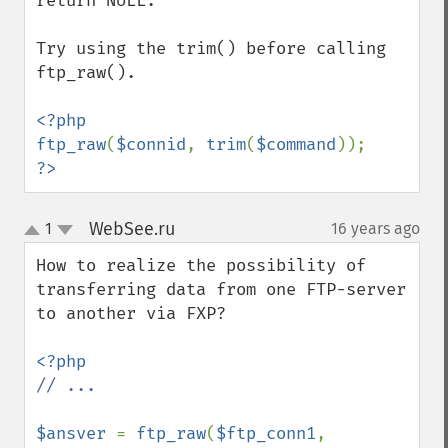
return NULL.

Try using the trim() before calling 
ftp_raw().

<?php

ftp_raw
(
$connid
, 
trim
(
$command
?>
WebSee.ru
1
16 years ago
¶
up
down
How to realize the possibility of 
transferring data from one FTP-server 
to another via FXP?

// ...

$ansver 
= 
ftp_raw
(
$ftp_conn1
, 