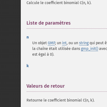
Calcule le coefficient binomial C(n, k).
Liste de paramètres
¶
n
Un objet
GMP
, un
int
, ou un
string
qui peut ê
la chaîne était utilisée dans
gmp_init()
avec
est égal à 0).
k
Valeurs de retour
¶
Retourne le coefficient binomial C(n, k).