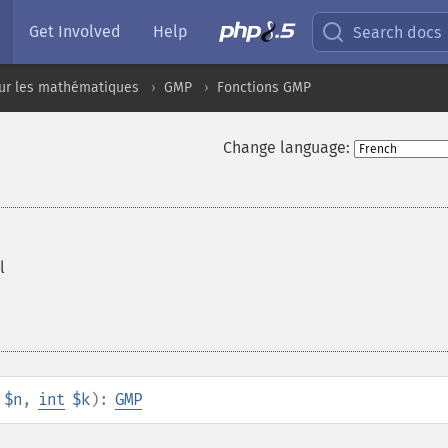
Get Involved
Help
Search docs
sur les mathématiques
GMP
Fonctions GMP
Change language:
l
$n
,
int
$k
):
GMP