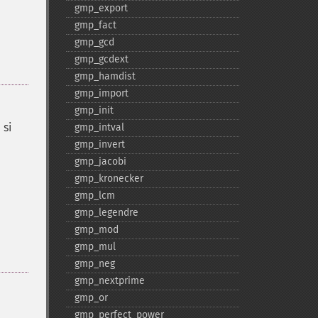
gmp_​export
gmp_​fact
gmp_​gcd
gmp_​gcdext
gmp_​hamdist
gmp_​import
gmp_​init
 si
gmp_​intval
gmp_​invert
gmp_​jacobi
gmp_​kronecker
gmp_​lcm
gmp_​legendre
gmp_​mod
gmp_​mul
gmp_​neg
gmp_​nextprime
gmp_​or
gmp_​perfect_​power