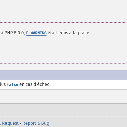
r à PHP 8.0.0,
était émis à la place.
E_WARNING
plus
en cas d'échec.
false
l Request
•
Report a Bug