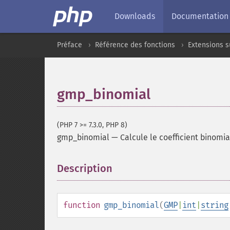
Downloads
Documentation
Préface
Référence des fonctions
Extensions 
gmp_binomial
(PHP 7 >= 7.3.0, PHP 8)
gmp_binomial
—
Calcule le coefficient binomia
Description
¶
function
gmp_binomial
(
GMP
|
int
|
string