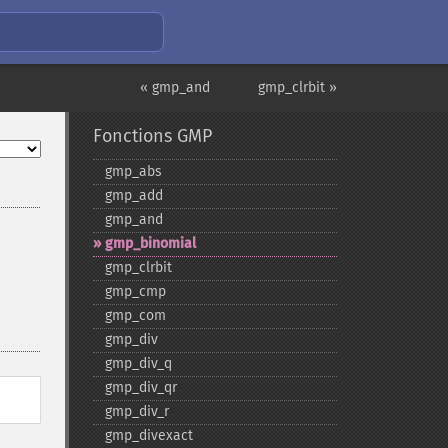
« gmp_and
gmp_clrbit »
Fonctions GMP
gmp_​abs
gmp_​add
gmp_​and
gmp_​binomial
gmp_​clrbit
gmp_​cmp
gmp_​com
gmp_​div
gmp_​div_​q
gmp_​div_​qr
gmp_​div_​r
gmp_​divexact