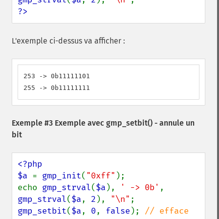
?>
L'exemple ci-dessus va afficher :
253 -> 0b11111101

255 -> 0b11111111
Exemple #3 Exemple avec
gmp_setbit()
- annule un
bit
<?php

$a 
= 
gmp_init
(
"0xff"
);

echo 
gmp_strval
(
$a
), 
' -> 0b'
, 
gmp_strval
(
$a
, 
2
), 
"\n"
gmp_setbit
(
$a
, 
0
, 
false
); 
// efface 