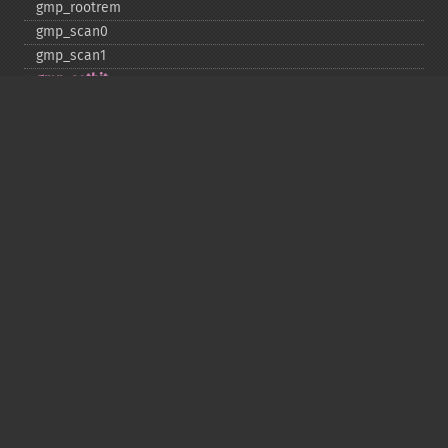
gmp_​rootrem
gmp_​scan0
gmp_​scan1
gmp_​setbit
gmp_​sign
gmp_​sqrt
gmp_​sqrtrem
gmp_​strval
gmp_​sub
gmp_​testbit
gmp_​xor
Deprecated
gmp_​random
Copyright © 2001-2026 The PHP Documentation