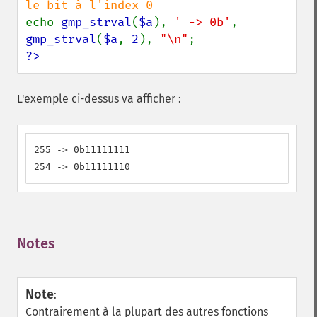
echo 
gmp_strval
(
$a
), 
' -> 0b'
, 
gmp_strval
(
$a
, 
2
), 
"\n"
?>
L'exemple ci-dessus va afficher :
255 -> 0b11111111

254 -> 0b11111110
Notes
¶
Note
:
Contrairement à la plupart des autres fonctions