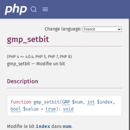
Change language:
gmp_setbit
(PHP 4 >= 4.0.4, PHP 5, PHP 7, PHP 8)
gmp_setbit
—
Modifie un bit
Description
¶
function
gmp_setbit
(
GMP
$num
,
int
$index
,
bool
$value
=
true
):
void
Modifie le bit
index
dans
num
.