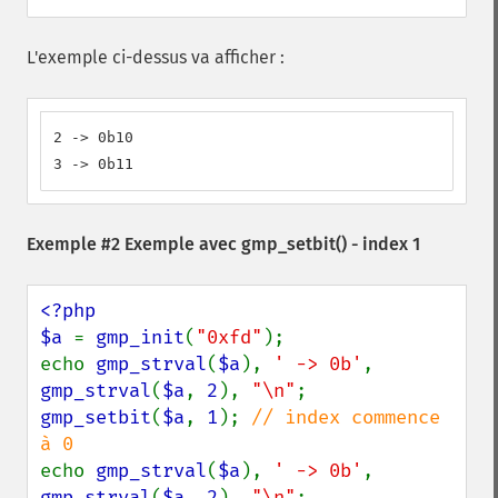
L'exemple ci-dessus va afficher :
2 -> 0b10

3 -> 0b11
Exemple #2 Exemple avec
gmp_setbit()
- index 1
<?php

$a 
= 
gmp_init
(
"0xfd"
);

echo 
gmp_strval
(
$a
), 
' -> 0b'
, 
gmp_strval
(
$a
, 
2
), 
"\n"
gmp_setbit
(
$a
, 
1
); 
// index commence 
echo 
gmp_strval
(
$a
), 
' -> 0b'
, 
gmp_strval
(
$a
, 
2
), 
"\n"