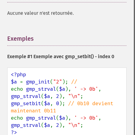
Aucune valeur n'est retournée.
Exemples
¶
Exemple #1 Exemple avec
gmp_setbit()
- index 0
<?php

$a 
= 
gmp_init
(
"2"
); 
echo 
gmp_strval
(
$a
), 
' -> 0b'
, 
gmp_strval
(
$a
, 
2
), 
"\n"
gmp_setbit
(
$a
, 
0
); 
// 0b10 devient 
echo 
gmp_strval
(
$a
), 
' -> 0b'
, 
gmp_strval
(
$a
, 
2
), 
"\n"
?>