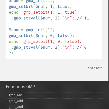
$num 
= 
gmp_init
(
1
gmp_setbit
(
$num
, 
1
, 
true
);

echo 
'gmp_setbit(1, 1, true): 
'
.
gmp_strval
(
$num
, 
2
).
"\n"
; 
// 11

$num 
= 
gmp_init
(
1
gmp_setbit
(
$num
, 
0
, 
false
);

echo 
'gmp_setbit(1, 0, false): 
'
.
gmp_strval
(
$num
, 
2
).
"\n"
; 
?>
＋
add a note
Fonctions GMP
gmp_​abs
gmp_​add
gmp_​and