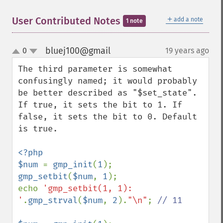
＋
User Contributed Notes
add a note
1 note
bluej100@gmail
0
19 years ago
¶
up
down
The third parameter is somewhat 
confusingly named; it would probably 
be better described as "$set_state". 
If true, it sets the bit to 1. If 
false, it sets the bit to 0. Default 
is true.

<?php

$num 
= 
gmp_init
(
1
gmp_setbit
(
$num
, 
1
);

echo 
'gmp_setbit(1, 1): 
'
.
gmp_strval
(
$num
, 
2
).
"\n"
; 
// 11
