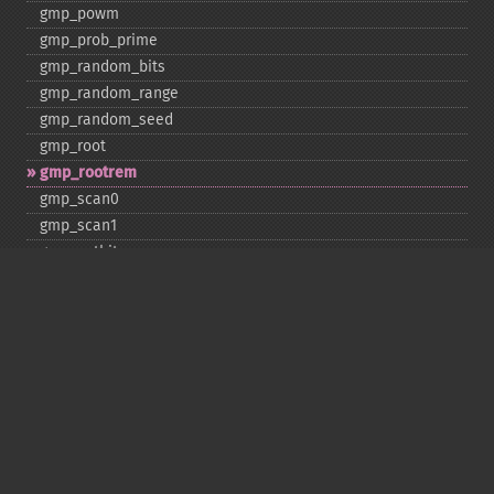
gmp_​powm
gmp_​prob_​prime
gmp_​random_​bits
gmp_​random_​range
gmp_​random_​seed
gmp_​root
gmp_​rootrem
gmp_​scan0
gmp_​scan1
gmp_​setbit
gmp_​sign
gmp_​sqrt
gmp_​sqrtrem
gmp_​strval
gmp_​sub
gmp_​testbit
gmp_​xor
Deprecated
gmp_​random