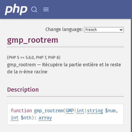
Change language:
gmp_rootrem
(PHP 5 >= 5.6.0, PHP 7, PHP 8)
gmp_rootrem
—
Récupère la partie entière et le reste
de la n-ème racine
Description
¶
function
gmp_rootrem
(
GMP
|
int
|
string
$num
,
int
$nth
):
array