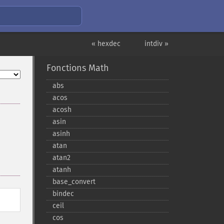
« hexdec
intdiv »
Fonctions Math
abs
acos
acosh
asin
asinh
atan
atan2
atanh
base_​convert
bindec
ceil
cos