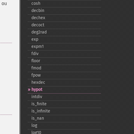
y
ou
cosh
decbin
dechex
decoct
deg2rad
exp
expm1
fdiv
floor
fmod
fpow
hexdec
hypot
intdiv
is_​finite
is_​infinite
is_​nan
log
log10