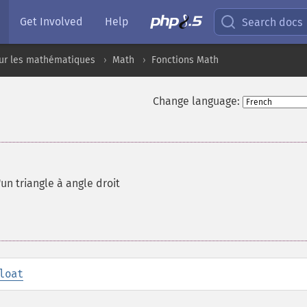
Get Involved
Help
Search docs
sur les mathématiques
Math
Fonctions Math
Change language:
un triangle à angle droit
loat