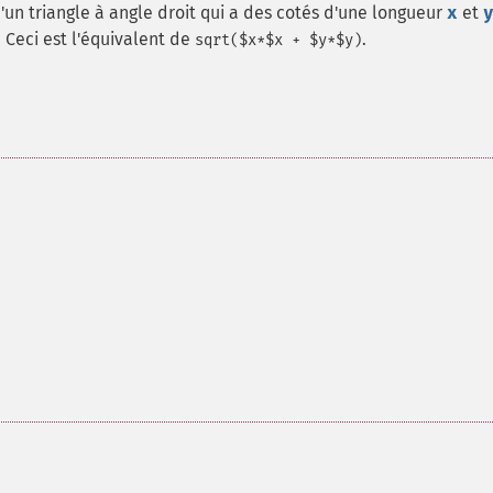
un triangle à angle droit qui a des cotés d'une longueur
x
et
e. Ceci est l'équivalent de
.
sqrt($x*$x + $y*$y)