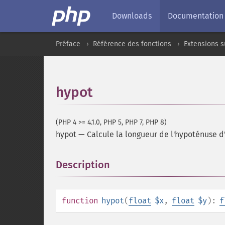
Downloads
Documentation
Préface
Référence des fonctions
Extensions 
hypot
(PHP 4 >= 4.1.0, PHP 5, PHP 7, PHP 8)
hypot
—
Calcule la longueur de l'hypoténuse d'
Description
¶
function
hypot
(
float
$x
,
float
$y
):
f