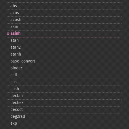
abs
acos
acosh
asin
asinh
atan
atan2
atanh
base_​convert
bindec
ceil
cos
cosh
decbin
dechex
decoct
deg2rad
exp