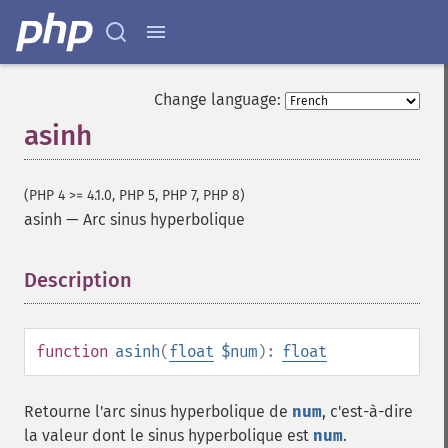
Change language:
asinh
(PHP 4 >= 4.1.0, PHP 5, PHP 7, PHP 8)
asinh
—
Arc sinus hyperbolique
Description
¶
function
asinh
(
float
$num
):
float
Retourne l'arc sinus hyperbolique de
num
, c'est-à-dire
la valeur dont le sinus hyperbolique est
num
.