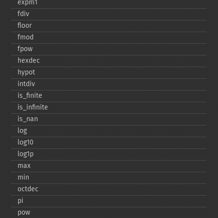
expm1
fdiv
floor
fmod
fpow
hexdec
hypot
intdiv
is_​finite
is_​infinite
is_​nan
log
log10
log1p
max
min
octdec
pi
pow