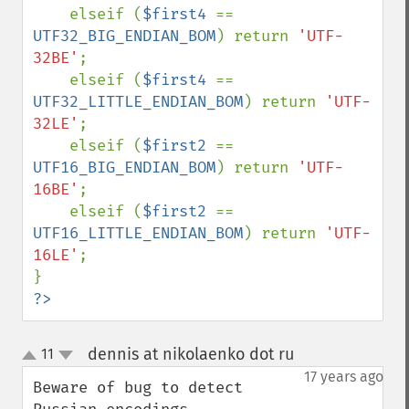
    elseif (
$first4 
== 
UTF32_BIG_ENDIAN_BOM
) return 
'UTF-
32BE'
;

    elseif (
$first4 
== 
UTF32_LITTLE_ENDIAN_BOM
) return 
'UTF-
32LE'
;

    elseif (
$first2 
== 
UTF16_BIG_ENDIAN_BOM
) return 
'UTF-
16BE'
;

    elseif (
$first2 
== 
UTF16_LITTLE_ENDIAN_BOM
) return 
'UTF-
16LE'
;

?>
dennis at nikolaenko dot ru
11
¶
up
down
17 years ago
Beware of bug to detect 