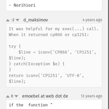
- Norihiori
d_maksimov
-2
4 years ago
¶
up
down
It was helpful for my exec(...) call. 
When it returned cp866 or cp1251:

try {

    $line = iconv('CP866', 'CP1251', 
$line);

} catch(Exception $e) {

}

return iconv('CP1251', 'UTF-8', 
$line);
emoebel at web dot de
0
12 years ago
¶
up
down
if the  function " 