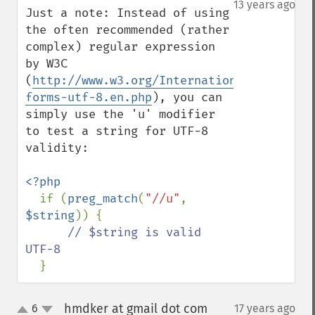
13 years ago
Just a note: Instead of using 
the often recommended (rather 
complex) regular expression 
by W3C 
(
http://www.w3.org/International/question
forms-utf-8.en.php
), you can 
simply use the 'u' modifier 
to test a string for UTF-8 
validity:

<?php

if (
preg_match
(
"//u"
, 
$string
)) {

// $string is valid 
UTF-8

}
hmdker at gmail dot com
6
17 years ago
¶
up