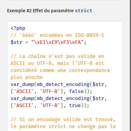
Exemple #2 Effet du paramètre
strict
$str 
= 
"\xE1\xE9\xF3\xFA"
;

// La chaîne n'est pas valide en 
ASCII ou UTF-8, mais l'UTF-8 est 
considéré comme une correspondance 
var_dump
(
mb_detect_encoding
(
$str
, 
[
'ASCII'
, 
'UTF-8'
], 
false
var_dump
(
mb_detect_encoding
(
$str
, 
[
'ASCII'
, 
'UTF-8'
], 
true
));

// Si un encodage valide est trouvé, 
le paramètre strict ne change pas le 