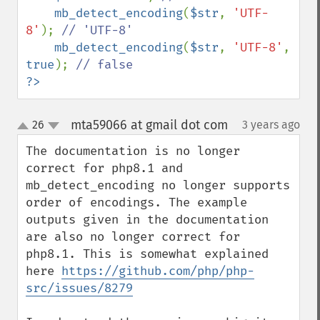
mb_detect_encoding
(
$str
, 
'UTF-
8'
); 
// 'UTF-8'

mb_detect_encoding
(
$str
, 
'UTF-8'
, 
true
); 
?>
mta59066 at gmail dot com
26
3 years ago
¶
up
down
The documentation is no longer 
correct for php8.1 and 
mb_detect_encoding no longer supports 
order of encodings. The example 
outputs given in the documentation 
are also no longer correct for 
php8.1. This is somewhat explained 
here 
https://github.com/php/php-
src/issues/8279