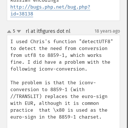
http://bugs.php.net/bug.php?
id=38138
rl at itfigures dot nl
5
18 years ago
¶
up
down
I used Chris's function "detectUTF8" 
to detect the need from conversion 
from utf8 to 8859-1, which works 
fine. I did have a problem with the 
following iconv-conversion.

The problem is that the iconv-
conversion to 8859-1 (with 
//TRANSLIT) replaces the euro-sign 
with EUR, although it is common 
practice  that \x80 is used as the 
euro-sign in the 8859-1 charset. 
