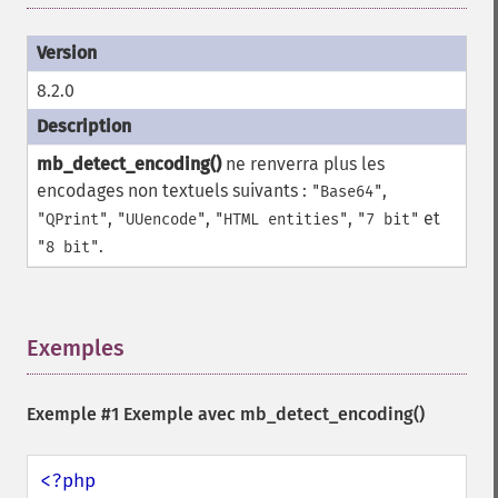
8.2.0
mb_detect_encoding()
ne renverra plus les
encodages non textuels suivants :
,
"Base64"
,
,
,
et
"QPrint"
"UUencode"
"HTML entities"
"7 bit"
.
"8 bit"
Exemples
¶
Exemple #1 Exemple avec
mb_detect_encoding()
<?php
