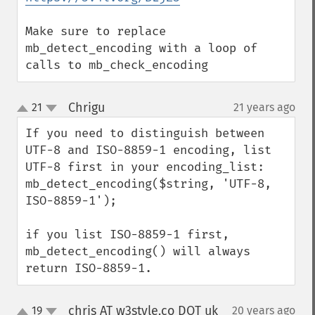
Make sure to replace 
mb_detect_encoding with a loop of 
calls to mb_check_encoding
Chrigu
21
21 years ago
¶
up
down
If you need to distinguish between 
UTF-8 and ISO-8859-1 encoding, list 
UTF-8 first in your encoding_list:

mb_detect_encoding($string, 'UTF-8, 
ISO-8859-1');

if you list ISO-8859-1 first, 
mb_detect_encoding() will always 
return ISO-8859-1.
chris AT w3style.co DOT uk
19
20 years ago
¶