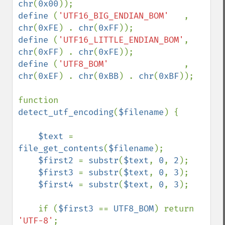
chr
(
0x00
define 
(
'UTF16_BIG_ENDIAN_BOM'   
, 
chr
(
0xFE
) . 
chr
(
0xFF
define 
(
'UTF16_LITTLE_ENDIAN_BOM'
, 
chr
(
0xFF
) . 
chr
(
0xFE
define 
(
'UTF8_BOM'               
, 
chr
(
0xEF
) . 
chr
(
0xBB
) . 
chr
(
0xBF
));

function 
detect_utf_encoding
(
$filename
) {

$text 
= 
file_get_contents
(
$filename
);

$first2 
= 
substr
(
$text
, 
0
, 
2
);

$first3 
= 
substr
(
$text
, 
0
, 
3
);

$first4 
= 
substr
(
$text
, 
0
, 
3
);

    if (
$first3 
== 
UTF8_BOM
) return 
'UTF-8'
;
