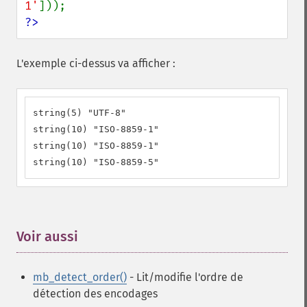
1'
?>
L'exemple ci-dessus va afficher :
string(5) "UTF-8"

string(10) "ISO-8859-1"

string(10) "ISO-8859-1"

string(10) "ISO-8859-5"
Voir aussi
¶
mb_detect_order()
- Lit/modifie l'ordre de
détection des encodages