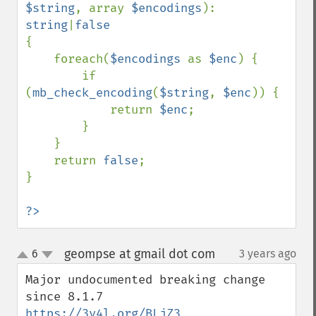
$string
, array 
$encodings
): 
string
|
{

    foreach(
$encodings 
as 
$enc
) {

        if 
(
mb_check_encoding
(
$string
, 
$enc
)) {

            return 
$enc
;

        }

    }

    return 
false
;

}

?>
geompse at gmail dot com
6
3 years ago
¶
up
down
Major undocumented breaking change 
https://3v4l.org/BLjZ3