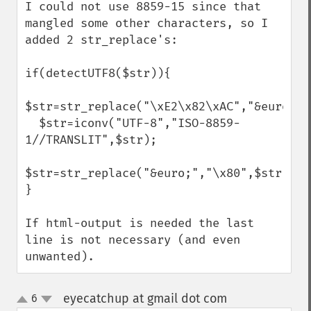
I could not use 8859-15 since that 
mangled some other characters, so I 
added 2 str_replace's:

if(detectUTF8($str)){

$str=str_replace("\xE2\x82\xAC","&euro;",$
  $str=iconv("UTF-8","ISO-8859-
1//TRANSLIT",$str);

$str=str_replace("&euro;","\x80",$str); 

}

If html-output is needed the last 
line is not necessary (and even 
unwanted).
eyecatchup at gmail dot com
6
¶
up
down