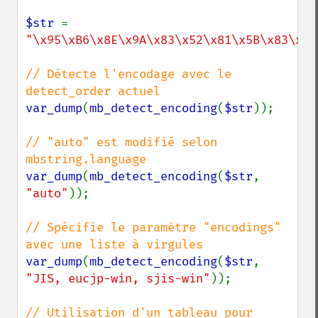
$str 
= 
"\x95\xB6\x8E\x9A\x83\x52\x81\x5B\x83\x68
// Détecte l'encodage avec le 
var_dump
(
mb_detect_encoding
(
$str
));

// "auto" est modifié selon 
var_dump
(
mb_detect_encoding
(
$str
, 
"auto"
));

// Spécifie le paramètre "encodings" 
var_dump
(
mb_detect_encoding
(
$str
, 
"JIS, eucjp-win, sjis-win"
));

// Utilisation d'un tableau pour 