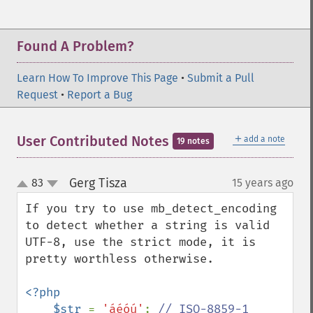
Found A Problem?
Learn How To Improve This Page
•
Submit a Pull
Request
•
Report a Bug
＋
User Contributed Notes
add a note
19 notes
Gerg Tisza
83
15 years ago
¶
up
down
If you try to use mb_detect_encoding 
to detect whether a string is valid 
UTF-8, use the strict mode, it is 
pretty worthless otherwise.

<?php

    $str 
= 
'áéóú'
; 
// ISO-8859-1
