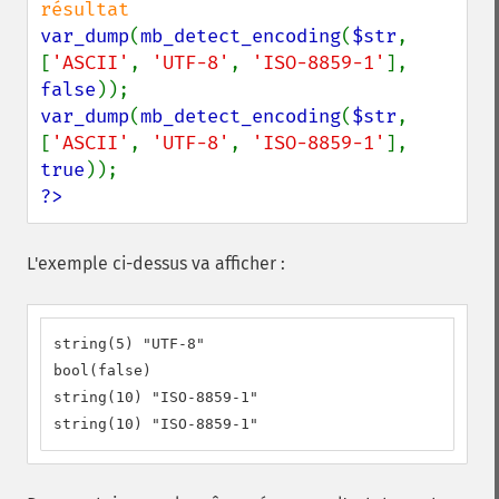
var_dump
(
mb_detect_encoding
(
$str
, 
[
'ASCII'
, 
'UTF-8'
, 
'ISO-8859-1'
], 
false
var_dump
(
mb_detect_encoding
(
$str
, 
[
'ASCII'
, 
'UTF-8'
, 
'ISO-8859-1'
], 
true
?>
L'exemple ci-dessus va afficher :
string(5) "UTF-8"

bool(false)

string(10) "ISO-8859-1"

string(10) "ISO-8859-1"