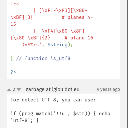
1-3

        | [\xF1-\xF3][\x80-
\xBF]{3}          # planes 4-
15

        |  \xF4[\x80-\x8F]
[\x80-\xBF]{2}     # plane 16

    )*$%xs'
, 
$string
);

} 
// function is_utf8

?>
garbage at iglou dot eu
2
9 years ago
¶
up
down
For detect UTF-8, you can use:

if (preg_match('!!u', $str)) { echo 
'utf-8'; }
