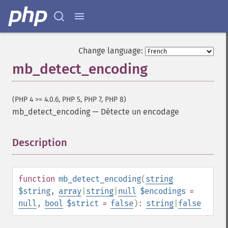
Change language:
mb_detect_encoding
(PHP 4 >= 4.0.6, PHP 5, PHP 7, PHP 8)
mb_detect_encoding
—
Détecte un encodage
Description
¶
function
mb_detect_encoding
(
string
$string
,
array
|
string
|
null
$encodings
=
null
,
bool
$strict
=
false
):
string
|
false