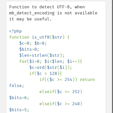
down
Function to detect UTF-8, when 
mb_detect_encoding is not available 
it may be useful.

function 
is_utf8
(
$str
) {

$c
=
0
; 
$b
=
0
;

$bits
=
0
;

$len
=
strlen
(
$str
);

    for(
$i
=
0
; 
$i
<
$len
; 
$i
++){

$c
=
ord
(
$str
[
$i
]);

        if(
$c 
> 
128
){

            if((
$c 
>= 
254
)) return 
false
;

            elseif(
$c 
>= 
252
) 
$bits
=
6
;

            elseif(
$c 
>= 
248
) 
$bits
=
5
;
