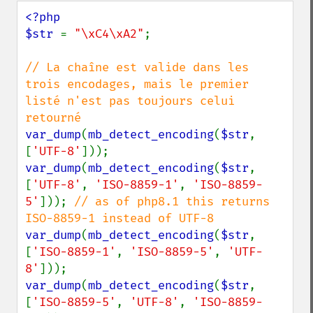
<?php

$str 
= 
"\xC4\xA2"
;

// La chaîne est valide dans les 
trois encodages, mais le premier 
listé n'est pas toujours celui 
var_dump
(
mb_detect_encoding
(
$str
, 
[
'UTF-8'
var_dump
(
mb_detect_encoding
(
$str
, 
[
'UTF-8'
, 
'ISO-8859-1'
, 
'ISO-8859-
5'
])); 
// as of php8.1 this returns 
var_dump
(
mb_detect_encoding
(
$str
, 
[
'ISO-8859-1'
, 
'ISO-8859-5'
, 
'UTF-
8'
var_dump
(
mb_detect_encoding
(
$str
, 
[
'ISO-8859-5'
, 
'UTF-8'
, 
'ISO-8859-