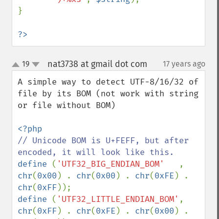
}

?>
nat3738 at gmail dot com
19
17 years ago
¶
up
down
A simple way to detect UTF-8/16/32 of 
file by its BOM (not work with string 
or file without BOM)

// Unicode BOM is U+FEFF, but after 
define 
(
'UTF32_BIG_ENDIAN_BOM'   
, 
chr
(
0x00
) . 
chr
(
0x00
) . 
chr
(
0xFE
) . 
chr
(
0xFF
define 
(
'UTF32_LITTLE_ENDIAN_BOM'
, 
chr
(
0xFF
) . 
chr
(
0xFE
) . 
chr
(
0x00
) . 