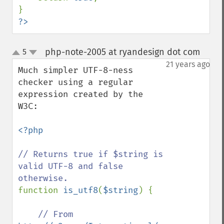
?>
php-note-2005 at ryandesign dot com
5
¶
up
down
21 years ago
Much simpler UTF-8-ness 
checker using a regular 
expression created by the 
W3C:

<?php

// Returns true if $string is 
valid UTF-8 and false 
function 
is_utf8
(
$string
) {

// From 