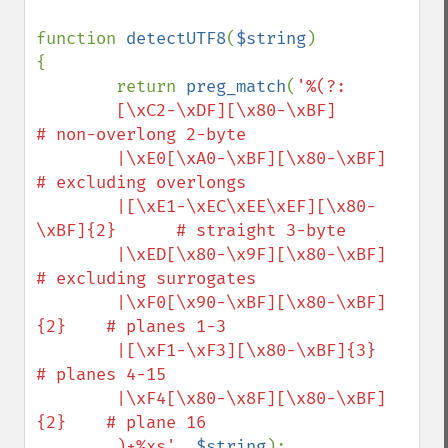
function 
detectUTF8
(
$string
)

{

        return 
preg_match
(
'%(?:

        [\xC2-\xDF][\x80-\xBF]        
# non-overlong 2-byte

        |\xE0[\xA0-\xBF][\x80-\xBF]               
# excluding overlongs

        |[\xE1-\xEC\xEE\xEF][\x80-
\xBF]{2}      # straight 3-byte

        |\xED[\x80-\x9F][\x80-\xBF]               
# excluding surrogates

        |\xF0[\x90-\xBF][\x80-\xBF]
{2}    # planes 1-3

        |[\xF1-\xF3][\x80-\xBF]{3}                  
# planes 4-15

        |\xF4[\x80-\x8F][\x80-\xBF]
{2}    # plane 16

        )+%xs'
, 
$string
);
