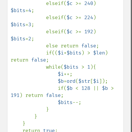
            elseif(
$c 
>= 
240
) 
$bits
=
4
;

            elseif(
$c 
>= 
224
) 
$bits
=
3
;

            elseif(
$c 
>= 
192
) 
$bits
=
2
;

            else return 
false
;

            if((
$i
+
$bits
) > 
$len
) 
return 
false
;

            while(
$bits 
> 
1
){

$i
++;

$b
=
ord
(
$str
[
$i
]);

                if(
$b 
< 
128 
|| 
$b 
> 
191
) return 
false
;

$bits
--;

            }

        }

    }

    return 
true
;
