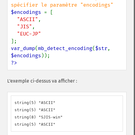
$encodings 
= [

"ASCII"
,

"JIS"
,

var_dump
(
mb_detect_encoding
(
$str
, 
$encodings
?>
L'exemple ci-dessus va afficher :
string(5) "ASCII"

string(5) "ASCII"

string(8) "SJIS-win"

string(5) "ASCII"