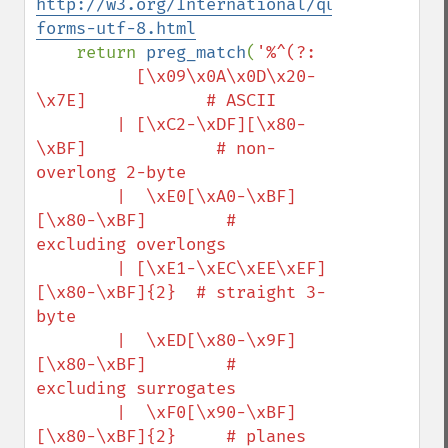
http://w3.org/International/questions/qa-
forms-utf-8.html
return 
preg_match
(
'%^(?:

          [\x09\x0A\x0D\x20-
\x7E]            # ASCII

        | [\xC2-\xDF][\x80-
\xBF]             # non-
overlong 2-byte

        |  \xE0[\xA0-\xBF]
[\x80-\xBF]        # 
excluding overlongs

        | [\xE1-\xEC\xEE\xEF]
[\x80-\xBF]{2}  # straight 3-
byte

        |  \xED[\x80-\x9F]
[\x80-\xBF]        # 
excluding surrogates

        |  \xF0[\x90-\xBF]
[\x80-\xBF]{2}     # planes 