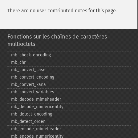
There are no user contributed notes for this page.
Fonctions sur les chaînes de caractères
multioctets
mb_​check_​encoding
mb_​chr
mb_​convert_​case
mb_​convert_​encoding
mb_​convert_​kana
mb_​convert_​variables
mb_​decode_​mimeheader
mb_​decode_​numericentity
mb_​detect_​encoding
mb_​detect_​order
mb_​encode_​mimeheader
mb_​encode_​numericentity