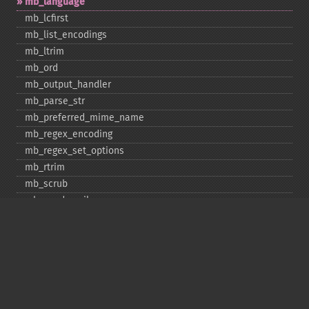
mb_​language
mb_​lcfirst
mb_​list_​encodings
mb_​ltrim
mb_​ord
mb_​output_​handler
mb_​parse_​str
mb_​preferred_​mime_​name
mb_​regex_​encoding
mb_​regex_​set_​options
mb_​rtrim
mb_​scrub
mb_​send_​mail
mb_​split
mb_​str_​pad
mb_​str_​split
mb_​strcut
mb_​strimwidth
mb_​stripos