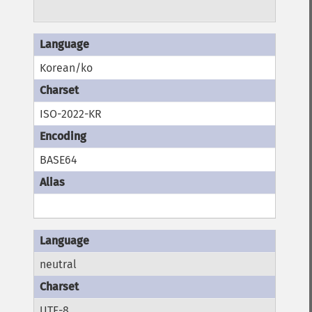
Korean/ko
ISO-2022-KR
BASE64
neutral
UTF-8