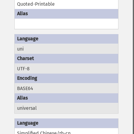
Quoted-Printable
uni
UTF-8
BASE64
universal
Simplified Chinese/zh-cn