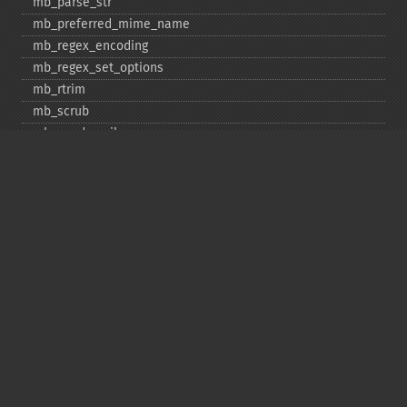
mb_​parse_​str
mb_​preferred_​mime_​name
mb_​regex_​encoding
mb_​regex_​set_​options
mb_​rtrim
mb_​scrub
mb_​send_​mail
mb_​split
mb_​str_​pad
mb_​str_​split
mb_​strcut
mb_​strimwidth
mb_​stripos
mb_​stristr
mb_​strlen
mb_​strpos
mb_​strrchr
mb_​strrichr
mb_​strripos