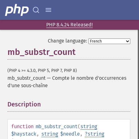
PHP 8.4.24 Released!
Change language:
mb_substr_count
(PHP 4 >= 4.3.0, PHP 5, PHP 7, PHP 8)
mb_substr_count
—
Compte le nombre d'occurrences
d'une sous-chaîne
Description
¶
function
mb_substr_count
(
string
$haystack
,
string
$needle
,
?
string