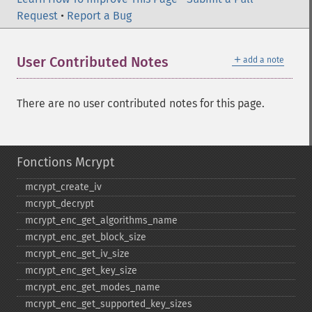
Request
•
Report a Bug
＋
User Contributed Notes
add a note
There are no user contributed notes for this page.
Fonctions Mcrypt
mcrypt_​create_​iv
mcrypt_​decrypt
mcrypt_​enc_​get_​algorithms_​name
mcrypt_​enc_​get_​block_​size
mcrypt_​enc_​get_​iv_​size
mcrypt_​enc_​get_​key_​size
mcrypt_​enc_​get_​modes_​name
mcrypt_​enc_​get_​supported_​key_​sizes