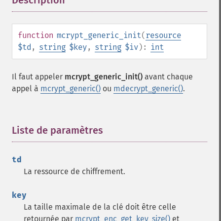
Description
¶
function
mcrypt_generic_init
(
resource
$td
,
string
$key
,
string
$iv
):
int
Il faut appeler
mcrypt_generic_init()
avant chaque
appel à
mcrypt_generic()
ou
mdecrypt_generic()
.
Liste de paramètres
¶
td
La ressource de chiffrement.
key
La taille maximale de la clé doit être celle
retournée par
mcrypt_enc_get_key_size()
et