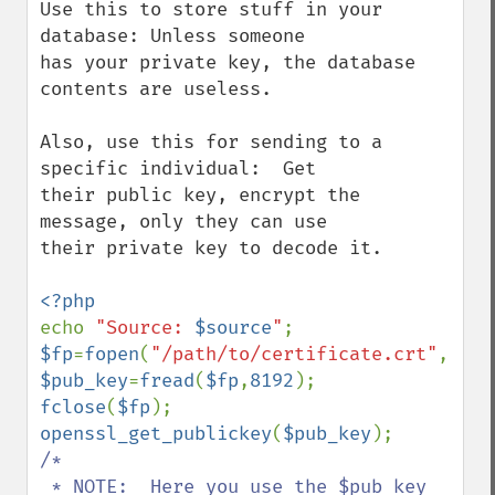
Use this to store stuff in your 
database: Unless someone

has your private key, the database 
contents are useless.

Also, use this for sending to a 
specific individual:  Get

their public key, encrypt the 
message, only they can use

their private key to decode it.

echo 
"Source: 
$source
"
$fp
=
fopen
(
"/path/to/certificate.crt"
,
"r"
$pub_key
=
fread
(
$fp
,
8192
fclose
(
$fp
openssl_get_publickey
(
$pub_key
/*

 * NOTE:  Here you use the $pub_key 