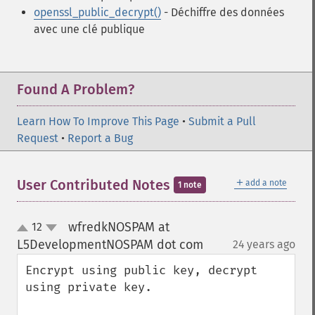
openssl_public_decrypt()
- Déchiffre des données
avec une clé publique
Found A Problem?
Learn How To Improve This Page
•
Submit a Pull
Request
•
Report a Bug
＋
User Contributed Notes
add a note
1 note
wfredkNOSPAM at
12
up
down
L5DevelopmentNOSPAM dot com
24 years ago
¶
Encrypt using public key, decrypt 
using private key.
