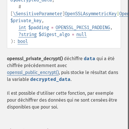
#
[
\SensitiveParameter
]
OpenSSLAsymmetricKey
|
Ope
$private_key
,
int
$padding
=
OPENSSL_PKCS1_PADDING
,
?
string
$digest_algo
=
null
):
bool
openssl_private_decrypt()
déchiffre
data
qui a été
chiffrée précédemment avec
openssl_public_encrypt()
, puis stocke le résultat dans
la variable
decrypted_data
.
Il est possible d'utiliser cette fonction, par exemple
pour déchiffrer des données qui ne sont censées être
disponibles que pour soi.