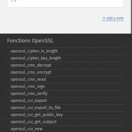
?>
＋
add a note
Fonctions OpenSSL
openssl_​cipher_​iv_​length
openssl_​cipher_​key_​length
openssl_​cms_​decrypt
openssl_​cms_​encrypt
openssl_​cms_​read
openssl_​cms_​sign
openssl_​cms_​verify
openssl_​csr_​export
openssl_​csr_​export_​to_​file
openssl_​csr_​get_​public_​key
openssl_​csr_​get_​subject
openssl_​csr_​new