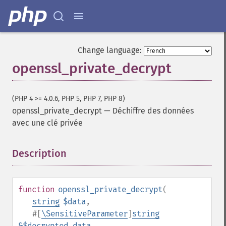
Change language:
openssl_private_decrypt
(PHP 4 >= 4.0.6, PHP 5, PHP 7, PHP 8)
openssl_private_decrypt
—
Déchiffre des données
avec une clé privée
Description
¶
function
openssl_private_decrypt
(
string
$data
,
#[
\SensitiveParameter
]
string
&$decrypted_data
,