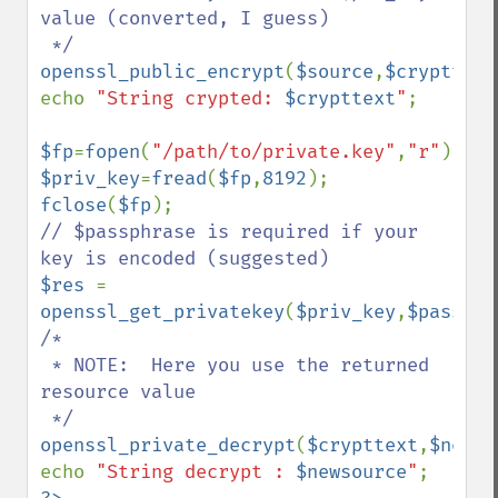
value (converted, I guess)

openssl_public_encrypt
(
$source
,
$crypttext
echo 
"String crypted: 
$crypttext
"
;

$fp
=
fopen
(
"/path/to/private.key"
,
"r"
$priv_key
=
fread
(
$fp
,
8192
fclose
(
$fp
// $passphrase is required if your 
$res 
= 
openssl_get_privatekey
(
$priv_key
,
$passphr
/*

 * NOTE:  Here you use the returned 
resource value

openssl_private_decrypt
(
$crypttext
,
$newso
echo 
"String decrypt : 
$newsource
"