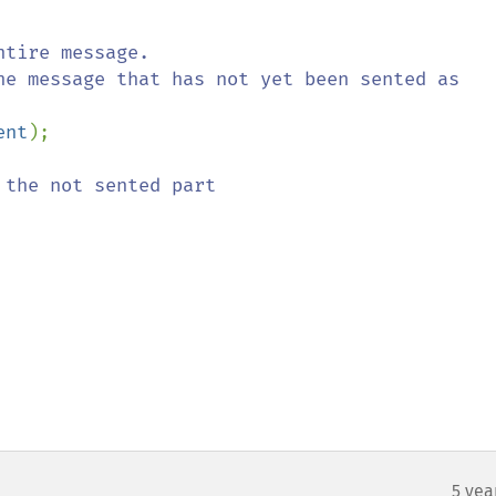
tire message.

ent
);

the not sented part

5 yea