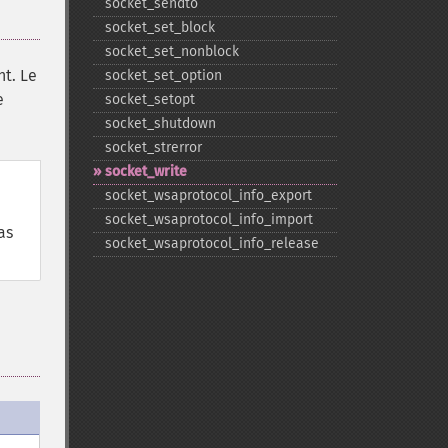
socket_​sendto
socket_​set_​block
socket_​set_​nonblock
nt. Le
socket_​set_​option
e
socket_​setopt
socket_​shutdown
socket_​strerror
socket_​write
socket_​wsaprotocol_​info_​export
socket_​wsaprotocol_​info_​import
as
socket_​wsaprotocol_​info_​release