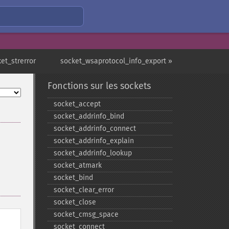
et_strerror
socket_wsaprotocol_info_export »
Fonctions sur les sockets
socket_​accept
socket_​addrinfo_​bind
socket_​addrinfo_​connect
socket_​addrinfo_​explain
socket_​addrinfo_​lookup
socket_​atmark
socket_​bind
socket_​clear_​error
socket_​close
socket_​cmsg_​space
socket_​connect