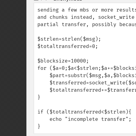
up
down
sending a few mbs or more result
and chunks instead, socket_write
partial transfer, possibly becaus
$strlen=strlen($msg);

$totaltransferred=0;

$blocksize=10000;

for ($a=0;$a<$strlen;$a+=$blocksi
    $part=substr($msg,$a,$blocksize);

    $transferred=socket_write($socket,$part,strlen($part));

    $totaltransferred+=$transferred;

}

if ($totaltransferred<$strlen){

    echo "incomplete transfer";

}