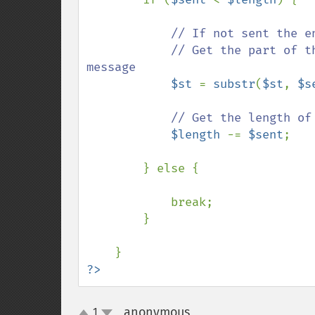
// If not sent the en
            // Get the part of the message that has not yet been sented as 
message

$st 
= 
substr
(
$st
, 
$s
// Get the length of 
$length 
-= 
$sent
;

        } else {

            break;

        }

?>
anonymous
1
¶