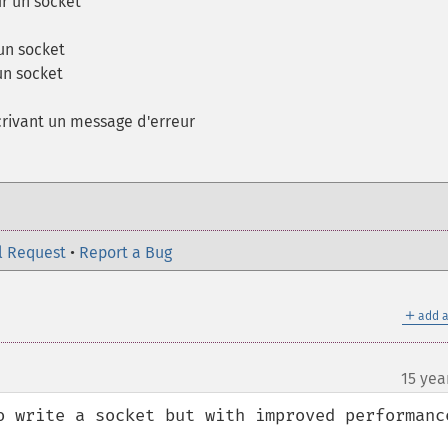
r un socket
un socket
un socket
rivant un message d'erreur
l Request
•
Report a Bug
＋
add a
15 yea
o write a socket but with improved performance