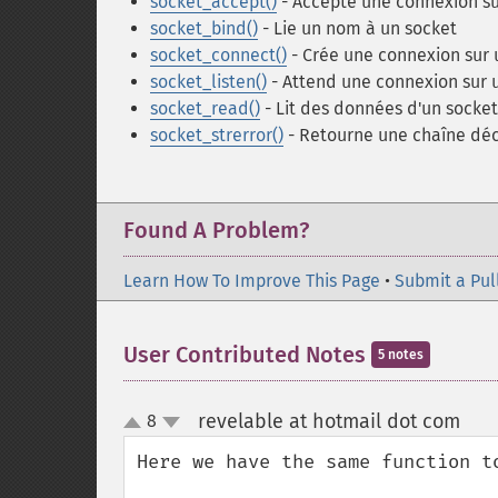
socket_accept()
- Accepte une connexion su
socket_bind()
- Lie un nom à un socket
socket_connect()
- Crée une connexion sur 
socket_listen()
- Attend une connexion sur 
socket_read()
- Lit des données d'un socket
socket_strerror()
- Retourne une chaîne déc
Found A Problem?
Learn How To Improve This Page
•
Submit a Pul
User Contributed Notes
5 notes
revelable at hotmail dot com
8
¶
up
down
Here we have the same function t