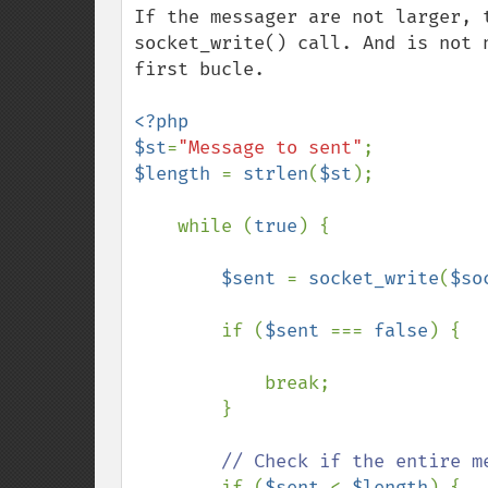
If the messager are not larger, 
socket_write() call. And is not 
first bucle.

<?php

$st
=
"Message to sent"
$length 
= 
strlen
(
$st
);

    while (
true
) {

$sent 
= 
socket_write
(
$so
        if (
$sent 
=== 
false
) {

            break;

        }

// Check if the entire me
if (
$sent 
< 
$length
) {
