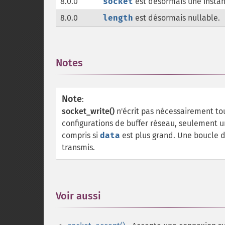
8.0.0
socket
est désormais une insta
8.0.0
length
est désormais nullable.
Notes
¶
Note
:
socket_write()
n'écrit pas nécessairement to
configurations de buffer réseau, seulement u
compris si
data
est plus grand. Une boucle do
transmis.
Voir aussi
¶