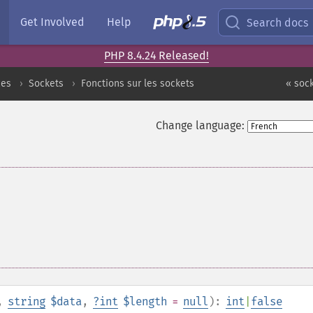
Get Involved
Help
Search docs
PHP 8.4.24 Released!
ces
Sockets
Fonctions sur les sockets
« sock
Change language:
,
string
$data
,
?
int
$length
=
null
):
int
|
false