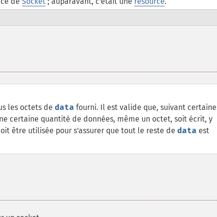
nce de
Socket
; auparavant, c'était une
resource
.
us les octets de
data
fourni. Il est valide que, suivant certaine
ne certaine quantité de données, même un octet, soit écrit, y
it être utilisée pour s'assurer que tout le reste de
data
est