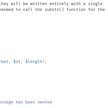
they will be written entirely with a single 
needed to call the substr() function for the 
cket
, 
$st
, 
$length
);

ssage has been sented
