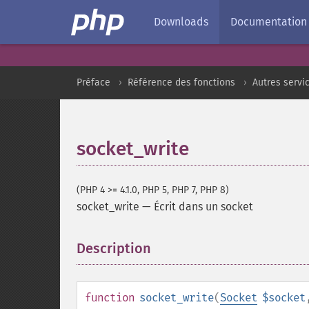
Downloads
Documentation
Préface
Référence des fonctions
Autres servi
socket_write
(PHP 4 >= 4.1.0, PHP 5, PHP 7, PHP 8)
socket_write
—
Écrit dans un socket
Description
¶
function
socket_write
(
Socket
$socket