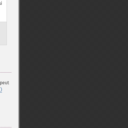
i
 peut
)