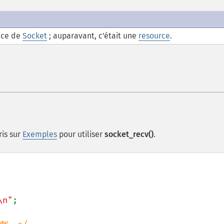
nce de
Socket
; auparavant, c'était une
resource
.
ris sur
Exemples
pour utiliser
socket_recv()
.
\n"
;
