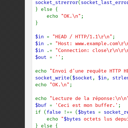
socket_strerror
(
socket_last_erro
} else {

    echo 
"OK.\n"
;

}

$in 
= 
"HEAD / HTTP/1.1\r\n"
$in 
.= 
"Host: www.example.com\r\
$in 
.= 
"Connection: close\r\n\r\
$out 
= 
''
;

echo 
"Envoi d'une requête HTTP H
socket_write
(
$socket
, 
$in
, 
strle
echo 
"OK.\n"
;

echo 
"Lecture de la réponse:\n\n
$buf 
= 
'Ceci est mon buffer.'
;

if (
false 
!== (
$bytes 
= 
socket_r
    echo 
"
$bytes
 octets lus depu
} else {
