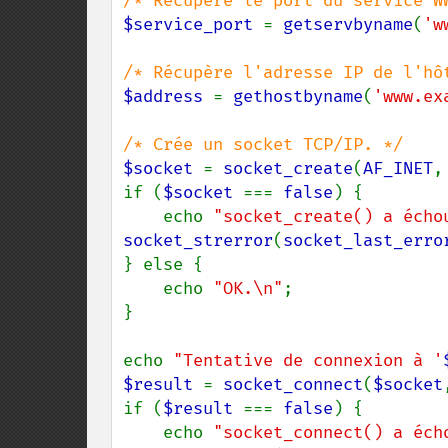
$service_port 
= 
getservbyname
(
'w
$address 
= 
gethostbyname
(
'www.ex
$socket 
= 
socket_create
(
AF_INET
,
if (
$socket 
=== 
false
) {

    echo 
"socket_create() a écho
socket_strerror
(
socket_last_erro
} else {

    echo 
"OK.\n"
;

}

echo 
"Tentative de connexion à '
$result 
= 
socket_connect
(
$socket
if (
$result 
=== 
false
) {

    echo 
"socket_connect() a éch