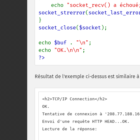
    echo 
"socket_recv() a échoué
socket_strerror
(
socket_last_erro
socket_close
(
$socket
);

echo 
$buf 
. 
"\n"
;

echo 
"OK.\n\n"
?>
Résultat de l'exemple ci-dessus est similaire à 
<h2>TCP/IP Connection</h2>

OK.

Tentative de connexion à '208.77.188.16
Envoi d'une requête HTTP HEAD...OK.

Lecture de la réponse:
