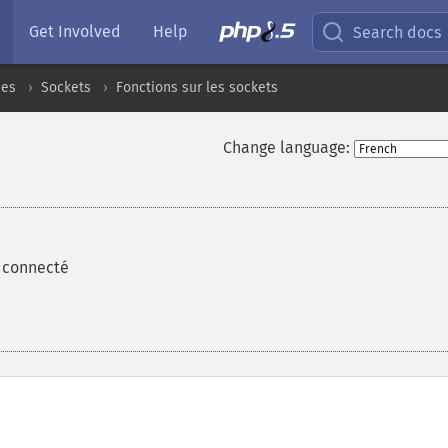
Get Involved
Help
Search docs
ces
Sockets
Fonctions sur les sockets
Change language:
 connecté