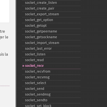
socket_​create_​listen
socket_​create_​pair
socket_​export_​stream
socket_​get_​option
socket_​getopt
tre
socket_​getpeername
er le
socket_​getsockname
socket_​import_​stream
socket_​last_​error
is la
socket_​listen
socket_​read
socket_​recv
socket_​recvfrom
socket_​recvmsg
socket_​select
socket_​send
socket_​sendmsg
socket_​sendto
socket_​set_​block