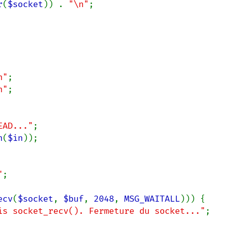
r
(
$socket
)) . 
"\n"
;

n"
n"
EAD..."
n
(
$in
));

"
ecv
(
$socket
, 
$buf
, 
2048
, 
MSG_WAITALL
))) {

is socket_recv(). Fermeture du socket..."
;
