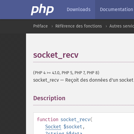
Downloads
Documentation
Préface
Référence des fonctions
Autres servi
socket_recv
(PHP 4 >= 4.1.0, PHP 5, PHP 7, PHP 8)
socket_recv
—
Reçoit des données d'un socket
Description
¶
function
socket_recv
(
Socket
$socket
,
?
string
&$data
,