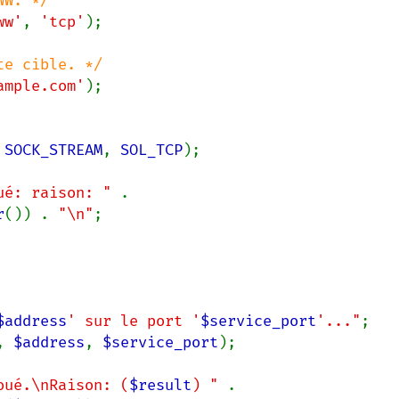
ww'
, 
'tcp'
);

ample.com'
);

 
SOCK_STREAM
, 
SOL_TCP
);

ué: raison: " 
. 
r
()) . 
"\n"
;

$address
' sur le port '
$service_port
'..."
, 
$address
, 
$service_port
);

oué.\nRaison: (
$result
) " 
. 