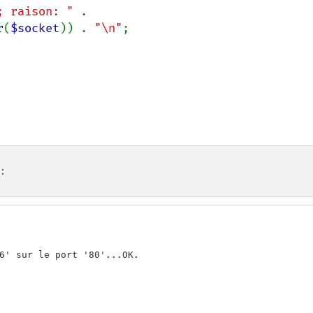
; raison: " 
. 
r
(
$socket
)) . 
"\n"
;

:
6' sur le port '80'...OK.
