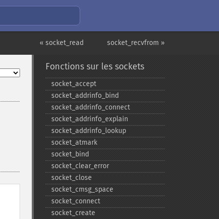
« socket_read
socket_recvfrom »
Fonctions sur les sockets
socket_​accept
socket_​addrinfo_​bind
socket_​addrinfo_​connect
socket_​addrinfo_​explain
socket_​addrinfo_​lookup
socket_​atmark
socket_​bind
socket_​clear_​error
socket_​close
socket_​cmsg_​space
socket_​connect
socket_​create