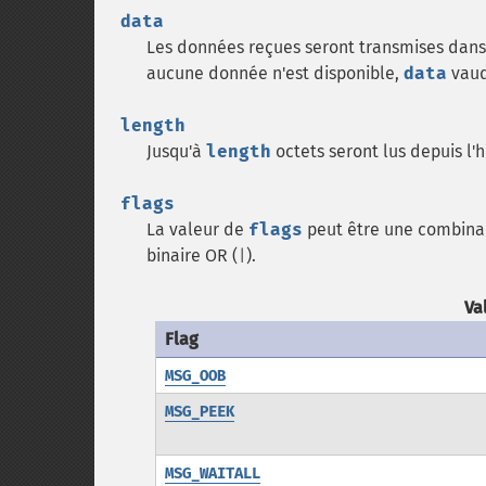
data
Les données reçues seront transmises dan
aucune donnée n'est disponible,
data
vaud
length
Jusqu'à
length
octets seront lus depuis l'h
flags
La valeur de
flags
peut être une combinai
binaire OR (
).
|
Va
Flag
MSG_OOB
MSG_PEEK
MSG_WAITALL