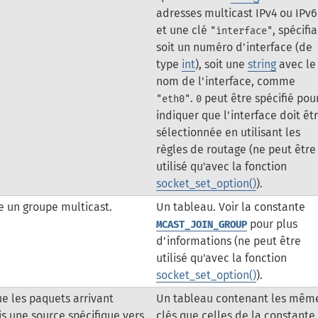
adresses multicast IPv4 ou IPv6
et une clé
, spécifi
"interface"
soit un numéro d'interface (de
type
int
), soit une
string
avec le
nom de l'interface, comme
.
peut être spécifié pou
"eth0"
0
indiquer que l'interface doit êt
sélectionnée en utilisant les
règles de routage (ne peut être
utilisé qu'avec la fonction
socket_set_option()
).
e un groupe multicast.
Un tableau. Voir la constante
pour plus
MCAST_JOIN_GROUP
d'informations (ne peut être
utilisé qu'avec la fonction
socket_set_option()
).
e les paquets arrivant
Un tableau contenant les mêm
s une source spécifique vers
clés que celles de la constante