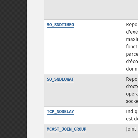
Repor
SO_SNDTIMEO
d'exé
maxim
fonct
parc
d'éc
donné
Repo
SO_SNDLOWAT
d'oct
opéra
sock
Indiq
TCP_NODELAY
est d
Joint
MCAST_JOIN_GROUP