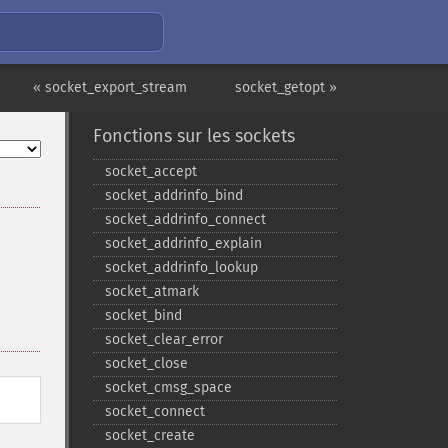
« socket_export_stream
socket_getopt »
Fonctions sur les sockets
socket_​accept
socket_​addrinfo_​bind
socket_​addrinfo_​connect
socket_​addrinfo_​explain
socket_​addrinfo_​lookup
socket_​atmark
socket_​bind
socket_​clear_​error
socket_​close
socket_​cmsg_​space
socket_​connect
socket_​create