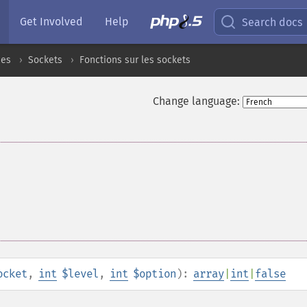
Get Involved
Help
Search docs
ces
Sockets
Fonctions sur les sockets
Change language:
ocket
,
int
$level
,
int
$option
):
array
|
int
|
false