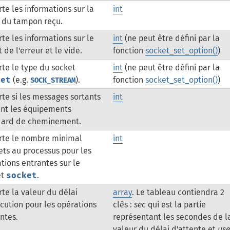
te les informations sur la
int
e du tampon reçu.
te les informations sur le
int
(ne peut être défini par la
t de l'erreur et le vide.
fonction
socket_set_option()
)
te le type du socket
int
(ne peut être défini par la
ket
(e.g.
).
fonction
socket_set_option()
)
SOCK_STREAM
te si les messages sortants
int
nt les équipements
dard de cheminement.
rte le nombre minimal
int
ets au processus pour les
tions entrantes sur le
et
socket
.
te la valeur du délai
array
. Le tableau contiendra 2
cution pour les opérations
clés :
sec
qui est la partie
ntes.
représentant les secondes de l
valeur du délai d'attente et
use