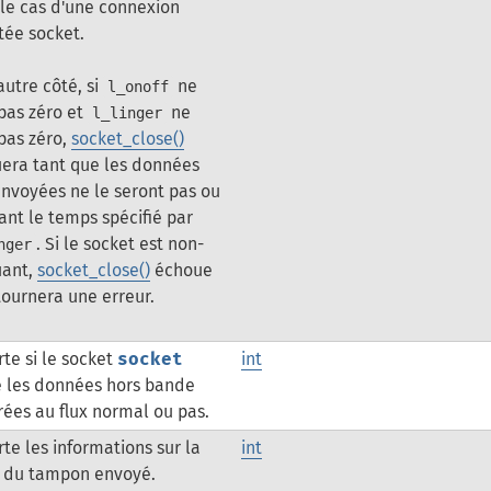
le cas d'une connexion
tée socket.
autre côté, si
ne
l_onoff
pas zéro et
ne
l_linger
pas zéro,
socket_close()
era tant que les données
nvoyées ne le seront pas ou
nt le temps spécifié par
. Si le socket est non-
nger
uant,
socket_close()
échoue
tournera une erreur.
te si le socket
socket
int
e les données hors bande
rées au flux normal ou pas.
te les informations sur la
int
e du tampon envoyé.