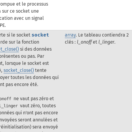
rompue et le processus
a sur ce socket une
ication avec un signal
PE.
te si le socket
socket
array
. Le tableau contiendra 2
arde sur la fonction
clés :
l_onoff
et
l_linger
.
t_close()
si des données
présentes ou pas. Par
t, lorsque le socket est
é,
socket_close()
tente
oyer toutes les données qui
ont pas encore été.
ne vaut pas zéro et
onoff
vaut zéro, toutes
l_linger
onnées qui n'ont pas encore
nvoyées seront annulées et
réinitialisation) sera envoyé