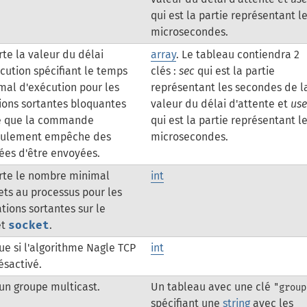
qui est la partie représentant l
microsecondes.
te la valeur du délai
array
. Le tableau contiendra 2
cution spécifiant le temps
clés :
sec
qui est la partie
al d'exécution pour les
représentant les secondes de l
ions sortantes bloquantes
valeur du délai d'attente et
use
e que la commande
qui est la partie représentant l
oulement empêche des
microsecondes.
es d'être envoyées.
rte le nombre minimal
int
ets au processus pour les
tions sortantes sur le
et
socket
.
ue si l'algorithme Nagle TCP
int
ésactivé.
 un groupe multicast.
Un tableau avec une clé
"group
spécifiant une
string
avec les