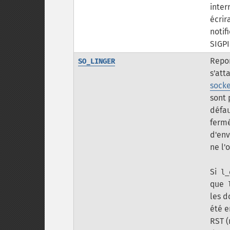
inter
écrir
notif
SIGPI
Repor
SO_LINGER
s'att
socke
sont 
défau
ferm
d'env
ne l'
Si
l_
que
les d
été e
RST (