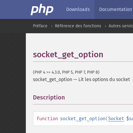
Downloads
Documentation
Préface
Référence des fonctions
Autres servi
socket_get_option
(PHP 4 >= 4.3.0, PHP 5, PHP 7, PHP 8)
socket_get_option
—
Lit les options du socket
Description
¶
function
socket_get_option
(
Socket
$s