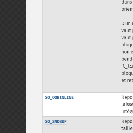
dans 
orien
D'un 
vaut 
vaut 
bloqu
non e
penda
l_li
bloq
et re
Repor
SO_OOBINLINE
laiss
intég
Repor
SO_SNDBUF
taill