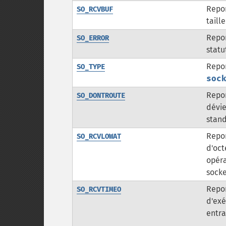
Repor
SO_RCVBUF
taill
Repor
SO_ERROR
statu
Repor
SO_TYPE
soc
Repor
SO_DONTROUTE
dévie
stan
Repo
SO_RCVLOWAT
d'oct
opéra
sock
Repor
SO_RCVTIMEO
d'exé
entra