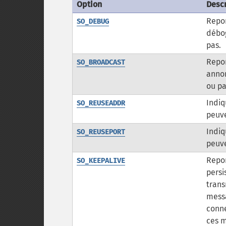
Option
Descr
Repor
SO_DEBUG
débog
pas.
Repor
SO_BROADCAST
annon
ou pa
Indiq
SO_REUSEADDR
peuve
Indiq
SO_REUSEPORT
peuve
Repor
SO_KEEPALIVE
persi
trans
messa
conn
ces m