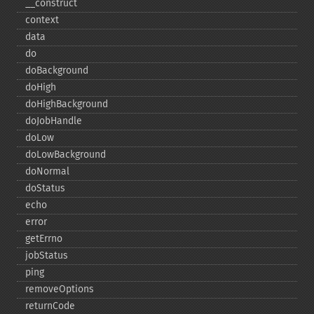
_​_​construct
context
data
do
doBackground
doHigh
doHighBackground
doJobHandle
doLow
doLowBackground
doNormal
doStatus
echo
error
getErrno
jobStatus
ping
removeOptions
returnCode