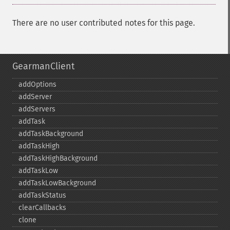
There are no user contributed notes for this page.
GearmanClient
addOptions
addServer
addServers
addTask
addTaskBackground
addTaskHigh
addTaskHighBackground
addTaskLow
addTaskLowBackground
addTaskStatus
clearCallbacks
clone