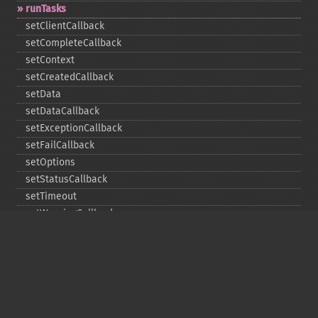
runTasks
setClientCallback
setCompleteCallback
setContext
setCreatedCallback
setData
setDataCallback
setExceptionCallback
setFailCallback
setOptions
setStatusCallback
setTimeout
setWarningCallback
setWorkloadCallback
timeout
wait