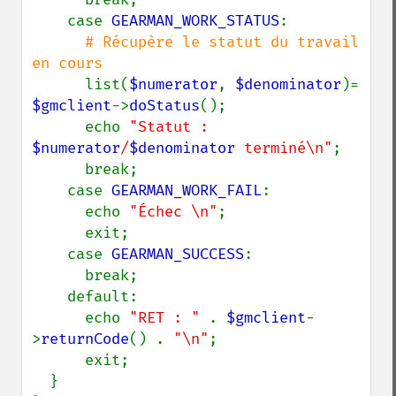
    case 
GEARMAN_WORK_STATUS
:

# Récupère le statut du travail 
en cours

list(
$numerator
, 
$denominator
)= 
$gmclient
->
doStatus
();

      echo 
"Statut : 
$numerator
/
$denominator
 terminé\n"
;

      break;

    case 
GEARMAN_WORK_FAIL
:

      echo 
"Échec \n"
;

      exit;

    case 
GEARMAN_SUCCESS
:

      break;

    default:

      echo 
"RET : " 
. 
$gmclient
-
>
returnCode
() . 
"\n"
;

      exit;

  }
