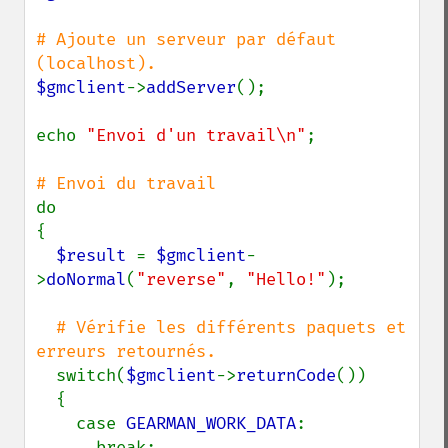
# Ajoute un serveur par défaut 
$gmclient
->
addServer
();

echo 
"Envoi d'un travail\n"
;

do

{

$result 
= 
$gmclient
-
>
doNormal
(
"reverse"
, 
"Hello!"
);

# Vérifie les différents paquets et 
erreurs retournés.

switch(
$gmclient
->
returnCode
())

  {

    case 
GEARMAN_WORK_DATA
:

      break;
