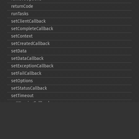
returnCode
runTasks
setClientCallback
setCompleteCallback
setContext
setCreatedCallback
setData
setDataCallback
setExceptionCallback
setFailCallback
setOptions
setStatusCallback
setTimeout
setWarningCallback
setWorkloadCallback
timeout
wait