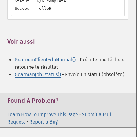
Statut : 6/6 complete

Succès : !olleH
Voir aussi
¶
GearmanClient::doNormal()
- Exécute une tâche et
retourne le résultat
GearmanJob::status()
- Envoie un statut (obsolète)
Found A Problem?
Learn How To Improve This Page
•
Submit a Pull
Request
•
Report a Bug