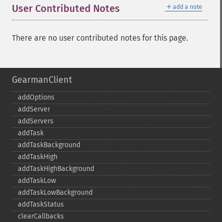
＋
User Contributed Notes
add a note
There are no user contributed notes for this page.
GearmanClient
addOptions
addServer
addServers
addTask
addTaskBackground
addTaskHigh
addTaskHighBackground
addTaskLow
addTaskLowBackground
addTaskStatus
clearCallbacks