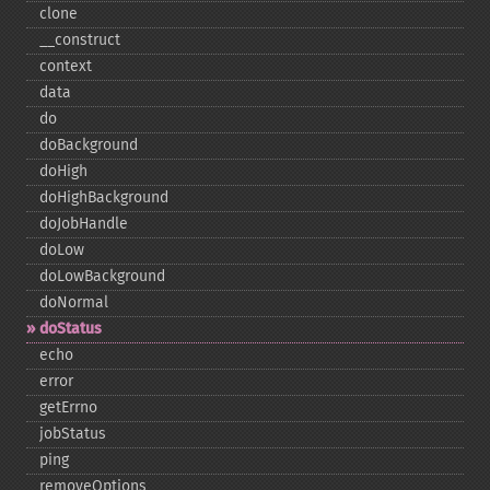
clone
_​_​construct
context
data
do
doBackground
doHigh
doHighBackground
doJobHandle
doLow
doLowBackground
doNormal
doStatus
echo
error
getErrno
jobStatus
ping
removeOptions