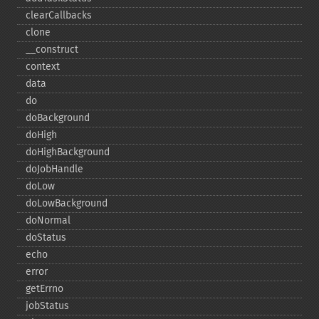
clearCallbacks
clone
_​_​construct
context
data
do
doBackground
doHigh
doHighBackground
doJobHandle
doLow
doLowBackground
doNormal
doStatus
echo
error
getErrno
jobStatus