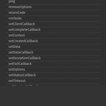
ping
removeOptions
returnCode
runTasks
setClientCallback
setCompleteCallback
setContext
setCreatedCallback
setData
setDataCallback
setExceptionCallback
setFailCallback
setOptions
setStatusCallback
setTimeout
setWarningCallback
setWorkloadCallback
timeout
wait