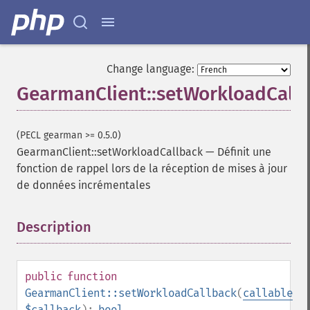
Change language:
GearmanClient::setWorkloadCall
(PECL gearman >= 0.5.0)
GearmanClient::setWorkloadCallback
—
Définit une
fonction de rappel lors de la réception de mises à jour
de données incrémentales
Description
¶
public
function
GearmanClient::setWorkloadCallback
(
callable
$callback
):
bool