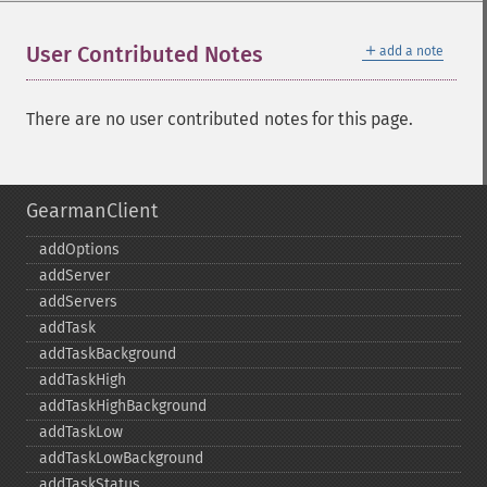
＋
User Contributed Notes
add a note
There are no user contributed notes for this page.
GearmanClient
addOptions
addServer
addServers
addTask
addTaskBackground
addTaskHigh
addTaskHighBackground
addTaskLow
addTaskLowBackground
addTaskStatus