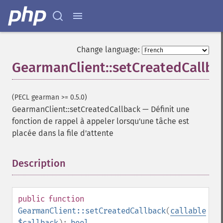
Change language:
GearmanClient::setCreatedCallba
(PECL gearman >= 0.5.0)
GearmanClient::setCreatedCallback
—
Définit une
fonction de rappel à appeler lorsqu'une tâche est
placée dans la file d'attente
Description
¶
public
function
GearmanClient::setCreatedCallback
(
callable
$callback
):
bool