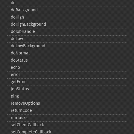
do
doBackground
doHigh
doHighBackground
doJobHandle
doLow
doLowBackground
doNormal
doStatus
echo
error
getErrno
jobStatus
ping
removeOptions
returnCode
runTasks
setClientCallback
setCompleteCallback