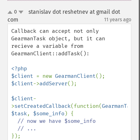
stanislav dot reshetnev at gmail dot
0
up
down
com
11 years ago
¶
Callback can accept not only 
GearmanTask object, but it can 
recieve a variable from 
GearmanClient::addTask():

<?php

$client 
= new 
GearmanClient
$client
->
addServer
();

$client
-
>
setCreatedCallback
(function(
GearmanTask 
$task
, 
$some_info
) {

// now we have $some_info

});
