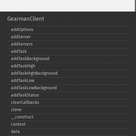
GearmanClient
addOptions
addServer
addServers
addTask
addTaskBackground
addTaskHigh
addTaskHighBackground
addTaskLow
addTaskLowBackground
addTaskStatus
clearCallbacks
clone
_​_​construct
context
data