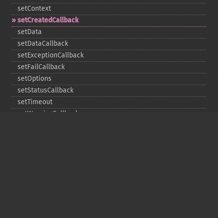
setContext
setCreatedCallback
setData
setDataCallback
setExceptionCallback
setFailCallback
setOptions
setStatusCallback
setTimeout
setWarningCallback
setWorkloadCallback
timeout
wait
Copyright © 2001-2026 The PHP Documentation