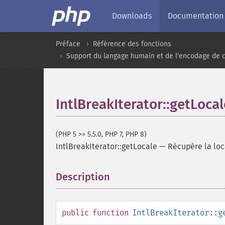
Downloads
Documentation
Préface
Référence des fonctions
Support du langage humain et de l'encodage de 
IntlBreakIterator::getLocal
(PHP 5 >= 5.5.0, PHP 7, PHP 8)
IntlBreakIterator::getLocale
—
Récupère la loc
Description
¶
public
function
IntlBreakIterator::g