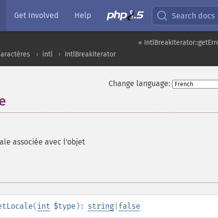
Get Involved
Help
Search docs
« IntlBreakIterator::getE
caractères
intl
IntlBreakIterator
Change language:
e
ale associée avec l'objet
etLocale
(
int
$type
):
string
|
false