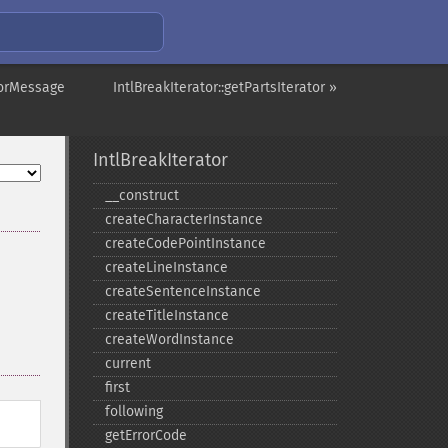
rrorMessage
IntlBreakIterator::getPartsIterator »
IntlBreakIterator
_​_​construct
createCharacterInstance
createCodePointInstance
createLineInstance
createSentenceInstance
createTitleInstance
createWordInstance
current
first
following
getErrorCode