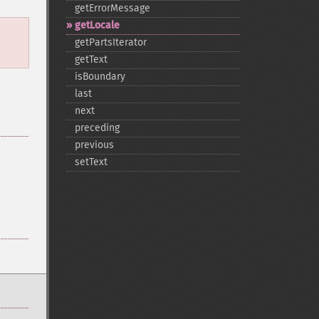
getErrorMessage
getLocale
getPartsIterator
getText
isBoundary
last
next
preceding
previous
setText