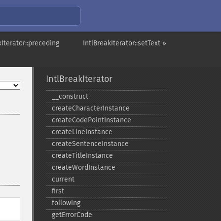
kIterator::preceding
IntlBreakIterator::setText »
IntlBreakIterator
_​_​construct
createCharacterInstance
createCodePointInstance
createLineInstance
createSentenceInstance
createTitleInstance
createWordInstance
current
first
following
getErrorCode