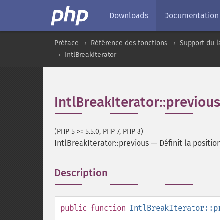
Downloads
Documentation
Préface
Référence des fonctions
Support du l
IntlBreakIterator
IntlBreakIterator::previous
(PHP 5 >= 5.5.0, PHP 7, PHP 8)
IntlBreakIterator::previous
—
Définit la positi
Description
¶
public
function
IntlBreakIterator::p