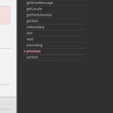
getErrorMessage
getLocale
getPartsIterator
getText
isBoundary
last
next
preceding
previous
setText