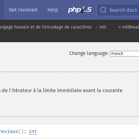
Get Involved
Help
Search docs
angage humain et de l'encodage de caractères
intl
« IntlBrea
Change language:
on de l'itérateur à la limite immédiate avant la courante
revious
():
int