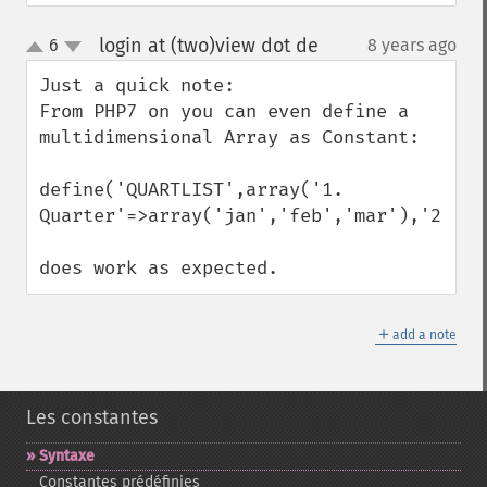
login at (two)view dot de
6
8 years ago
¶
up
down
Just a quick note:

From PHP7 on you can even define a 
multidimensional Array as Constant:

define('QUARTLIST',array('1. 
Quarter'=>array('jan','feb','mar'),'2.Qua
does work as expected.
＋
add a note
Les constantes
Syntaxe
Constantes prédéfinies