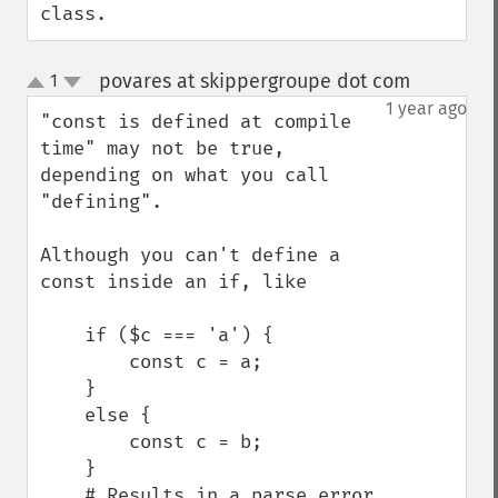
class.
povares at skippergroupe dot com
1
¶
up
down
1 year ago
"const is defined at compile 
time" may not be true, 
depending on what you call 
"defining".

Although you can't define a 
const inside an if, like 

    if ($c === 'a') {

        const c = a;

    }

    else {

        const c = b;

    }

    # Results in a parse error 
