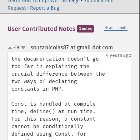
Learn How To Improve This Page
•
Submit a Pull
Request
•
Report a Bug
＋
User Contributed Notes
add a note
3 notes
souzanicolas87 at gmail dot com
49
¶
up
down
4 years ago
the documentation doesn't go 
too far in explaining the 
crucial difference between the 
two ways of declaring 
constants in PHP.

Const is handled at compile 
time, define() at run time. 
For this reason, a constant 
cannot be conditionally 
defined using Const, for 