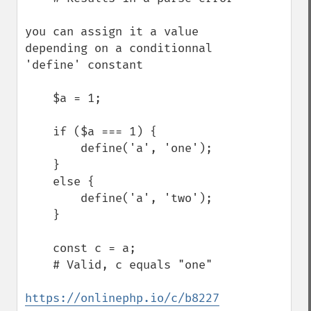
you can assign it a value 
depending on a conditionnal 
'define' constant

    $a = 1;

    if ($a === 1) {

        define('a', 'one');

    }

    else {

        define('a', 'two');

    }

    const c = a;

    # Valid, c equals "one"

https://onlinephp.io/c/b8227