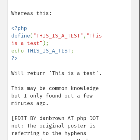
Whereas this:

<?php

define
(
"THIS_IS_A_TEST"
,
"This 
is a test"
);

echo 
THIS_IS_A_TEST
Will return 'This is a test'.

This may be common knowledge 
but I only found out a few 
minutes ago.

[EDIT BY danbrown AT php DOT 
net: The original poster is 
referring to the hyphens 