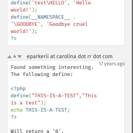
define
(
'test\HELLO'
, 
'Hello 
world!'
define
(
__NAMESPACE__ 
. 
'\GOODBYE'
, 
'Goodbye cruel 
world!'
?>
eparkerii at carolina dot rr dot com
4
¶
up
down
17 years ago
Found something interesting.  
The following define:

<?php

define
(
"THIS-IS-A-TEST"
,
"This 
is a test"
);

echo 
THIS
-
IS
-
A
-
TEST
Will return a '0'.
