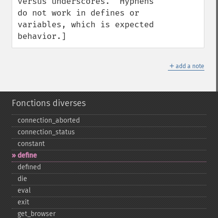
versus underscores.  Hyphens 
do not work in defines or 
variables, which is expected 
behavior.]
＋
add a note
Fonctions diverses
connection_​aborted
connection_​status
constant
define
defined
die
eval
exit
get_​browser