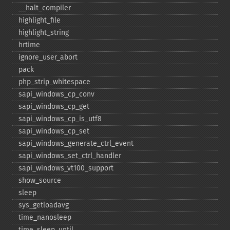
_​_​halt_​compiler
highlight_​file
highlight_​string
hrtime
ignore_​user_​abort
pack
php_​strip_​whitespace
sapi_​windows_​cp_​conv
sapi_​windows_​cp_​get
sapi_​windows_​cp_​is_​utf8
sapi_​windows_​cp_​set
sapi_​windows_​generate_​ctrl_​event
sapi_​windows_​set_​ctrl_​handler
sapi_​windows_​vt100_​support
show_​source
sleep
sys_​getloadavg
time_​nanosleep
time_​sleep_​until