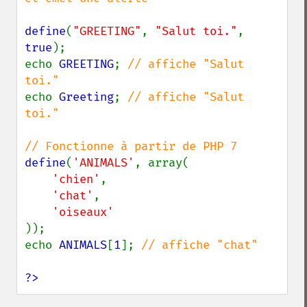
define
(
"GREETING"
, 
"Salut toi."
, 
true
);

echo 
GREETING
; 
// affiche "Salut 
echo 
Greeting
; 
// affiche "Salut 
toi."

define
(
'ANIMALS'
, array(

'chien'
,

'chat'
,

));

echo 
ANIMALS
[
1
]; 
// affiche "chat"

?>