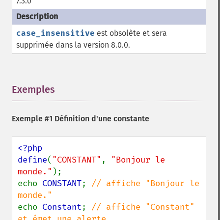
7.3.0
case_insensitive
est obsolète et sera
supprimée dans la version 8.0.0.
Exemples
¶
Exemple #1 Définition d'une constante
<?php

define
(
"CONSTANT"
, 
"Bonjour le 
monde."
);

echo 
CONSTANT
; 
// affiche "Bonjour le 
echo 
Constant
; 
// affiche "Constant" 
et émet une alerte
