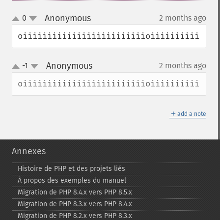
Anonymous
0
2 months ago
¶
up
down
oiiiiiiiiiiiiiiiiiiiiiiiiioiiiiiiiiiiiiii
Anonymous
-1
2 months ago
¶
up
down
oiiiiiiiiiiiiiiiiiiiiiiiiioiiiiiiiiiiiiii
＋
add a note
Annexes
Histoire de PHP et des projets liés
À propos des exemples du manuel
Migration de PHP 8.4.x vers PHP 8.5.x
Migration de PHP 8.3.x vers PHP 8.4.x
Migration de PHP 8.2.x vers PHP 8.3.x