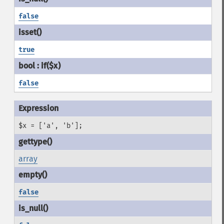
false
true
false
$x = ['a', 'b'];
array
false