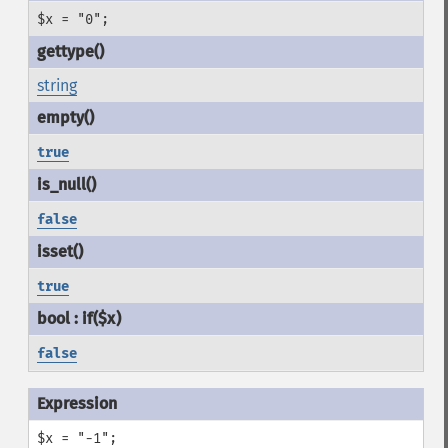
$x = "0";
string
true
false
true
false
$x = "-1";