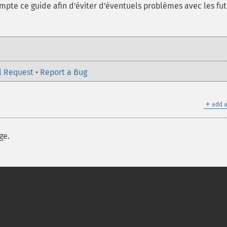
mpte ce guide afin d'éviter d'éventuels problèmes avec les fu
l Request
•
Report a Bug
＋
add a
ge.