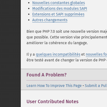
Nouvelles constantes globales
Modifications des modules SAPI
Extensions et SAPI supprimées
Autres changements
Bien que PHP 7.0 soit une nouvelle version maje
que possible. Cette version vise principalement 
améliorer la cohérence du langage.
Il y a
quelques incompatibilités
et
nouvelles fo
être testé avant de changer la version de PH
Found A Problem?
Learn How To Improve This Page
•
Submit a Pul
User Contributed Notes