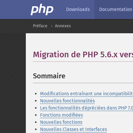
Downloads
Documentation
Préface
Annexes
Migration de PHP 5.6.x ver
Sommaire
¶
Modifications entraînant une incompatibil
Nouvelles fonctionnalités
Les fonctionnalités dépréciées dans PHP 7.0
Fonctions modifiées
Nouvelles fonctions
Nouvelles Classes et Interfaces