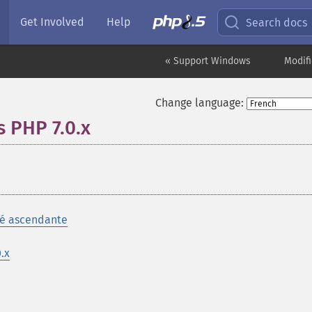
Get Involved
Help
Search docs
« Support Windows
Modifi
Change language:
s PHP 7.0.x
¶
ité ascendante
.x