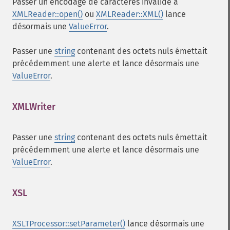
Passer un encodage de caractères invalide à
XMLReader::open()
ou
XMLReader::XML()
lance
désormais une
ValueError
.
Passer une
string
contenant des octets nuls émettait
précédemment une alerte et lance désormais une
ValueError
.
XMLWriter
¶
Passer une
string
contenant des octets nuls émettait
précédemment une alerte et lance désormais une
ValueError
.
XSL
¶
XSLTProcessor::setParameter()
lance désormais une