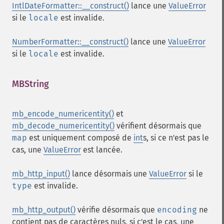
IntlDateFormatter::__construct()
lance une
ValueError
si le
locale
est invalide.
NumberFormatter::__construct()
lance une
ValueError
si le
locale
est invalide.
MBString
¶
mb_encode_numericentity()
et
mb_decode_numericentity()
vérifient désormais que
map
est uniquement composé de
int
s, si ce n'est pas le
cas, une
ValueError
est lancée.
mb_http_input()
lance désormais une
ValueError
si le
type
est invalide.
mb_http_output()
vérifie désormais que
encoding
ne
contient pas de caractères nuls, si c'est le cas, une