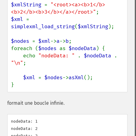
$xmlString 
= 
"<root><a><b>1</b>
<b>2</b><b>3</b></a></root>"
$xml 
= 
simplexml_load_string
(
$xmlString
);

$nodes 
= 
$xml
->
a
->
b
;

foreach (
$nodes 
as 
$nodeData
) {

    echo 
"nodeData: " 
. 
$nodeData 
. 
"\n"
;

$xml 
= 
$nodes
->
asXml
();

}
formait une boucle infinie.
nodeData: 1

nodeData: 2

nodeData: 2
