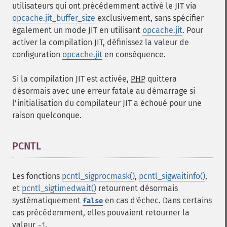
utilisateurs qui ont précédemment activé le JIT via
opcache.jit_buffer_size
exclusivement, sans spécifier
également un mode JIT en utilisant
opcache.jit
. Pour
activer la compilation JIT, définissez la valeur de
configuration
opcache.jit
en conséquence.
Si la compilation
JIT
est activée,
PHP
quittera
désormais avec une erreur fatale au démarrage si
l'initialisation du compilateur
JIT
a échoué pour une
raison quelconque.
PCNTL
¶
Les fonctions
pcntl_sigprocmask()
,
pcntl_sigwaitinfo()
,
et
pcntl_sigtimedwait()
retournent désormais
systématiquement
en cas d'échec. Dans certains
false
cas précédemment, elles pouvaient retourner la
valeur
.
-1