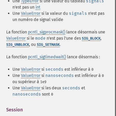
Une
TypeError
si une valeur du tableau
signals
n'est pas un
int
Une
ValueError
si la valeur du
signals
n'est pas
un numéro de signal valide
La fonction
pcntl_sigprocmask()
lance désormais une
ValueError
si le
mode
n'est pas l'une des
,
SIG_BLOCK
, ou
.
SIG_UNBLOCK
SIG_SETMASK
La fonction
pcntl_sigtimedwait()
lance désormais :
Une
ValueError
si
seconds
est inférieur à
0
Une
ValueError
si
nanoseconds
est inférieur à
0
ou supérieur à
1e9
Une
ValueError
si les deux
seconds
et
nanoseconds
sont
0
Session
¶