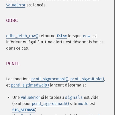
ValueError
est lancée.
ODBC
¶
odbc_fetch_row()
retourne
lorsque
row
est
false
inférieur ou égal à
. Une alerte est désormais émise
0
dans ce cas.
PCNTL
¶
Les fonctions
pcntl_sigprocmask()
,
pcntl_sigwaitinfo()
,
et
pcntl_sigtimedwait()
lancent désormais :
Une
ValueError
si le tableau
signals
est vide
(sauf pour
pcntl_sigprocmask()
si le
mode
est
)
SIG_SETMASK