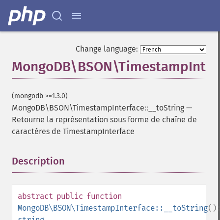
Change language:
MongoDB\BSON\TimestampInterfa
(mongodb >=1.3.0)
MongoDB\BSON\TimestampInterface::__toString
—
Retourne la représentation sous forme de chaîne de
caractères de TimestampInterface
Description
¶
abstract
public
function
MongoDB\BSON\TimestampInterface::__toString
()
string