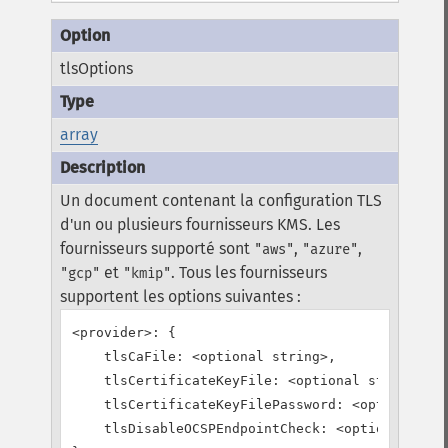
tlsOptions
array
Un document contenant la configuration TLS
d'un ou plusieurs fournisseurs KMS. Les
fournisseurs supporté sont
,
,
"aws"
"azure"
et
. Tous les fournisseurs
"gcp"
"kmip"
supportent les options suivantes :
<provider>: {

    tlsCaFile: <optional string>,

    tlsCertificateKeyFile: <optional string>,

    tlsCertificateKeyFilePassword: <optional st
    tlsDisableOCSPEndpointCheck: <optional bool