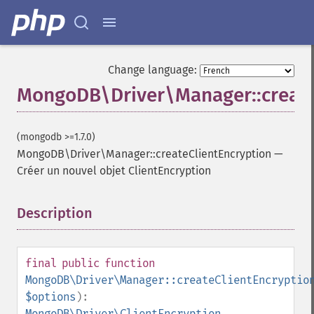
Change language:
MongoDB\Driver\Manager::create
(mongodb >=1.7.0)
MongoDB\Driver\Manager::createClientEncryption
—
Créer un nouvel objet ClientEncryption
Description
¶
final
public
function
MongoDB\Driver\Manager::createClientEncryptio
$options
):
MongoDB\Driver\ClientEncryption