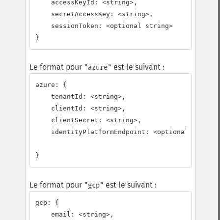
    accessKeyId: <string>,

    secretAccessKey: <string>,

    sessionToken: <optional string>

}
Le format pour
est le suivant :
"azure"
azure: {

    tenantId: <string>,

    clientId: <string>,

    clientSecret: <string>,

    identityPlatformEndpoint: <optional string>
}
Le format pour
est le suivant :
"gcp"
gcp: {

    email: <string>,
