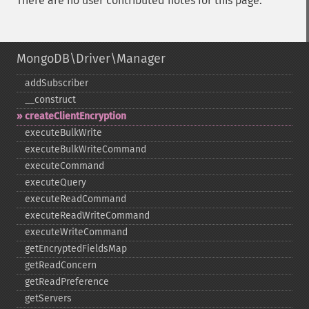
There are no user contributed notes for this page.
MongoDB\Driver\Manager
addSubscriber
_​_​construct
createClientEncryption
executeBulkWrite
executeBulkWriteCommand
executeCommand
executeQuery
executeReadCommand
executeReadWriteCommand
executeWriteCommand
getEncryptedFieldsMap
getReadConcern
getReadPreference
getServers