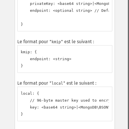
    privateKey: <base64 string>|<MongoDB\BSON\B
    endpoint: <optional string> // Defaults to 
}
Le format pour
est le suivant :
"kmip"
kmip: {

    endpoint: <string>

}
Le format pour
est le suivant :
"local"
local: {

    // 96-byte master key used to encrypt/decry
    key: <base64 string>|<MongoDB\BSON\Binary>

}