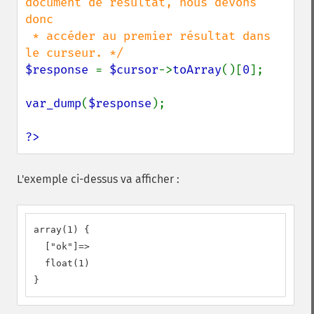
document de résultat, nous devons 
donc

 * accéder au premier résultat dans 
$response 
= 
$cursor
->
toArray
()[
0
];

var_dump
(
$response
);

?>
L'exemple ci-dessus va afficher :
array(1) {

  ["ok"]=>

  float(1)

}