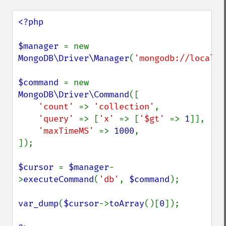
<?php

$manager 
= new 
MongoDB\Driver\Manager
(
'mongodb://localho
$command 
= new 
MongoDB\Driver\Command
([

'count' 
=> 
'collection'
,

'query' 
=> [
'x' 
=> [
'$gt' 
=> 
1
]],

'maxTimeMS' 
=> 
1000
,

]);

$cursor 
= 
$manager
-
>
executeCommand
(
'db'
, 
$command
);

var_dump
(
$cursor
->
toArray
()[
0
]);
