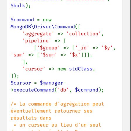
$bulk
);

$command 
= new 
MongoDB\Driver\Command
([

'aggregate' 
=> 
'collection'
,

'pipeline' 
=> [

        [
'$group' 
=> [
'_id' 
=> 
'$y'
, 
'sum' 
=> [
'$sum' 
=> 
'$x'
]]],

    ],

'cursor' 
=> new 
stdClass
,

$cursor 
= 
$manager
-
>
executeCommand
(
'db'
, 
$command
);

/* La commande d'agrégation peut 
éventuellement retourner ses 
résultats dans

 * un curseur au lieu d'un seul 