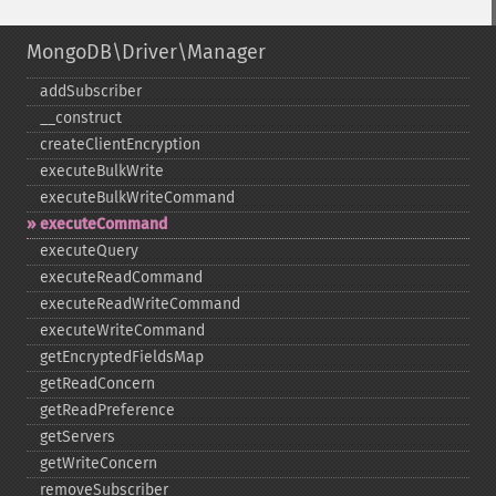
MongoDB\Driver\Manager
addSubscriber
_​_​construct
createClientEncryption
executeBulkWrite
executeBulkWriteCommand
executeCommand
executeQuery
executeReadCommand
executeReadWriteCommand
executeWriteCommand
getEncryptedFieldsMap
getReadConcern
getReadPreference
getServers
getWriteConcern
removeSubscriber