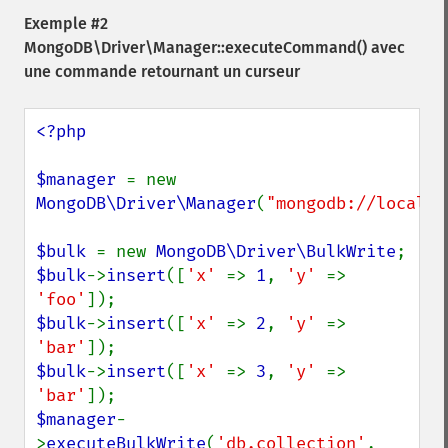
Exemple #2
MongoDB\Driver\Manager::executeCommand()
avec
une commande retournant un curseur
<?php

$manager 
= new 
MongoDB\Driver\Manager
(
"mongodb://localho
$bulk 
= new 
MongoDB\Driver\BulkWrite
$bulk
->
insert
([
'x' 
=> 
1
, 
'y' 
=> 
'foo'
$bulk
->
insert
([
'x' 
=> 
2
, 
'y' 
=> 
'bar'
$bulk
->
insert
([
'x' 
=> 
3
, 
'y' 
=> 
'bar'
$manager
-
>
executeBulkWrite
(
'db.collection'
, 