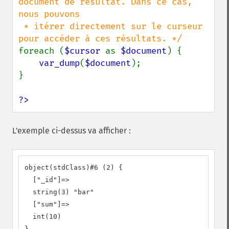
document de résultat. Dans ce cas, 
nous pouvons

 * itérer directement sur le curseur 
foreach (
$cursor 
as 
$document
) {

var_dump
(
$document
);

}

?>
L'exemple ci-dessus va afficher :
object(stdClass)#6 (2) {

  ["_id"]=>

  string(3) "bar"

  ["sum"]=>

  int(10)

}
