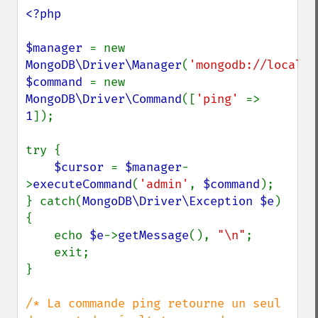
<?php

$manager 
= new 
MongoDB\Driver\Manager
(
'mongodb://localho
$command 
= new 
MongoDB\Driver\Command
([
'ping' 
=> 
1
]);

try {

$cursor 
= 
$manager
-
>
executeCommand
(
'admin'
, 
$command
);

} catch(
MongoDB\Driver\Exception $e
) 
{

    echo 
$e
->
getMessage
(), 
"\n"
;

    exit;

}

/* La commande ping retourne un seul 