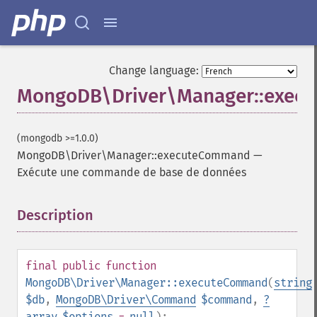
Change language:
MongoDB\Driver\Manager::exec
(mongodb >=1.0.0)
MongoDB\Driver\Manager::executeCommand
—
Exécute une commande de base de données
Description
¶
final
public
function
MongoDB\Driver\Manager::executeCommand
(
string
$db
,
MongoDB\Driver\Command
$command
,
?
array
$options
=
null
):