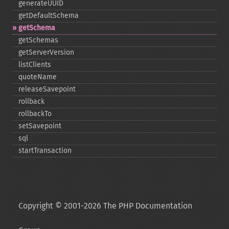
generateUUID
getDefaultSchema
getSchema
getSchemas
getServerVersion
listClients
quoteName
releaseSavepoint
rollback
rollbackTo
setSavepoint
sql
startTransaction
Copyright © 2001-2026 The PHP Documentation