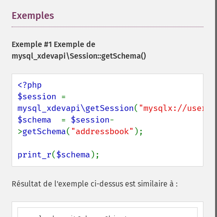
Exemples
¶
Exemple #1 Exemple de
mysql_xdevapi\Session::getSchema()
<?php

$session 
= 
mysql_xdevapi\getSession
(
"mysqlx://user:p
$schema  
= 
$session
-
>
getSchema
(
"addressbook"
);

print_r
(
$schema
);
Résultat de l'exemple ci-dessus est similaire à :