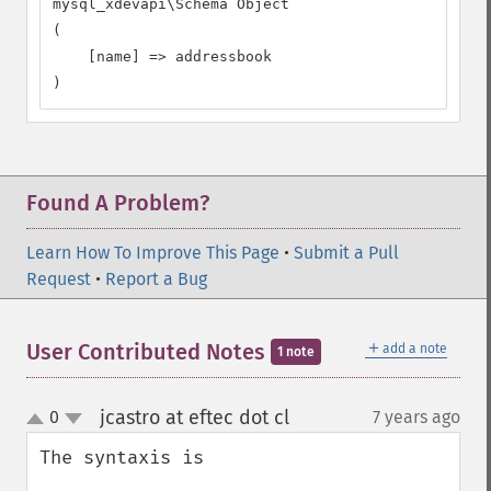
mysql_xdevapi\Schema Object

(

    [name] => addressbook

)
Found A Problem?
Learn How To Improve This Page
•
Submit a Pull
Request
•
Report a Bug
＋
User Contributed Notes
add a note
1 note
jcastro at eftec dot cl
0
7 years ago
¶
up
down
The syntaxis is 
