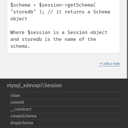
$schema = $session->getSchema( 
"storedb" ); // it returns a Schema 
object

Where $session is a Session object 
and storedb is the name of the 
schema.
＋
add a note
mysql_xdevapi\Session
close
commit
_​_​construct
createSchema
dropSchema