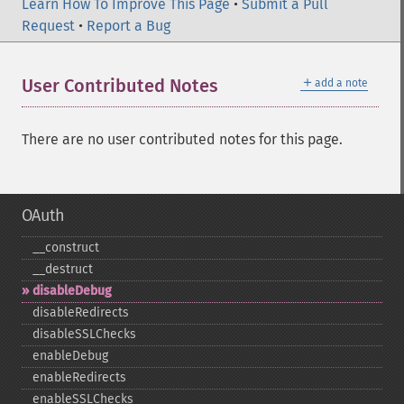
Learn How To Improve This Page
•
Submit a Pull
Request
•
Report a Bug
＋
User Contributed Notes
add a note
There are no user contributed notes for this page.
OAuth
_​_​construct
_​_​destruct
disableDebug
disableRedirects
disableSSLChecks
enableDebug
enableRedirects
enableSSLChecks