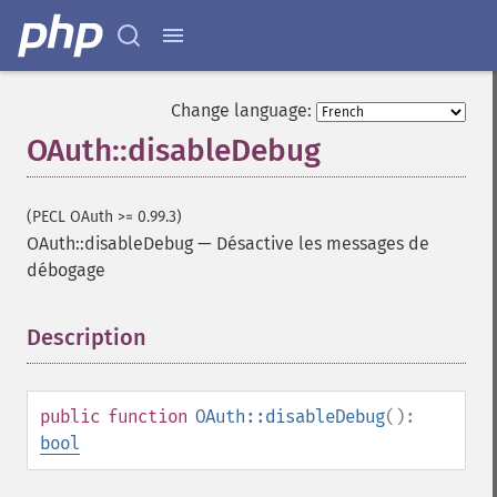
Change language:
OAuth::disableDebug
(PECL OAuth >= 0.99.3)
OAuth::disableDebug
—
Désactive les messages de
débogage
Description
¶
public
function
OAuth::disableDebug
():
bool