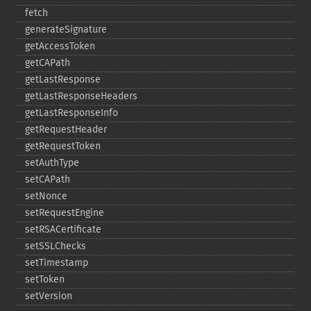
fetch
generateSignature
getAccessToken
getCAPath
getLastResponse
getLastResponseHeaders
getLastResponseInfo
getRequestHeader
getRequestToken
setAuthType
setCAPath
setNonce
setRequestEngine
setRSACertificate
setSSLChecks
setTimestamp
setToken
setVersion