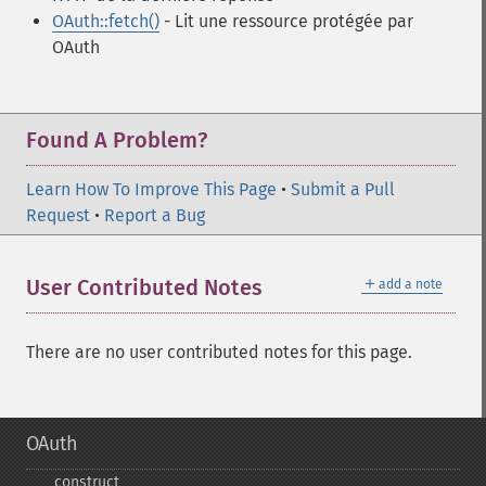
OAuth::fetch()
- Lit une ressource protégée par
OAuth
Found A Problem?
Learn How To Improve This Page
•
Submit a Pull
Request
•
Report a Bug
＋
User Contributed Notes
add a note
There are no user contributed notes for this page.
OAuth
_​_​construct