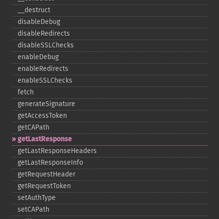
_​_​destruct
disableDebug
disableRedirects
disableSSLChecks
enableDebug
enableRedirects
enableSSLChecks
fetch
generateSignature
getAccessToken
getCAPath
getLastResponse
getLastResponseHeaders
getLastResponseInfo
getRequestHeader
getRequestToken
setAuthType
setCAPath