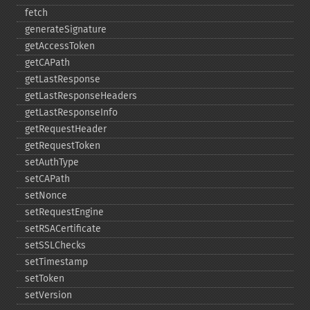
fetch
generateSignature
getAccessToken
getCAPath
getLastResponse
getLastResponseHeaders
getLastResponseInfo
getRequestHeader
getRequestToken
setAuthType
setCAPath
setNonce
setRequestEngine
setRSACertificate
setSSLChecks
setTimestamp
setToken
setVersion