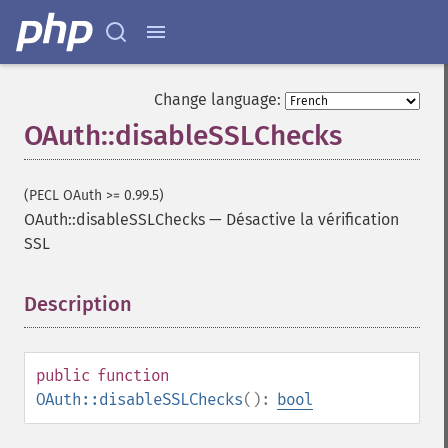
Change language:
OAuth::disableSSLChecks
(PECL OAuth >= 0.99.5)
OAuth::disableSSLChecks
—
Désactive la vérification
SSL
Description
¶
public
function
OAuth::disableSSLChecks
():
bool