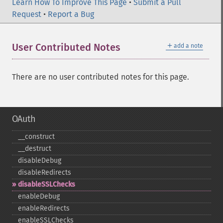
Learn How To Improve This Page
•
Submit a Pull
Request
•
Report a Bug
＋
User Contributed Notes
add a note
There are no user contributed notes for this page.
OAuth
_​_​construct
_​_​destruct
disableDebug
disableRedirects
disableSSLChecks
enableDebug
enableRedirects
enableSSLChecks